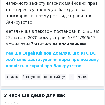
належного захисту власних майнових прав
та інтересів у процедурі банкрутства і
прискорює в цілому розгляд справи про
банкрутство.
Детальніше з текстом постанови КГС ВС від
27 лютого 2020 року у справі № 911/806/17
можна ознайомитися
за посиланням.
Раніше LegalHub повідомляв, що КГС ВС
роз’яснив застосування норм про позовну
давність в справі про банкрутство.
апеляція
банкрутство
Верховний Суд
ВС
КГС ВС
У нас є ще дещо для вас
22.05.2020