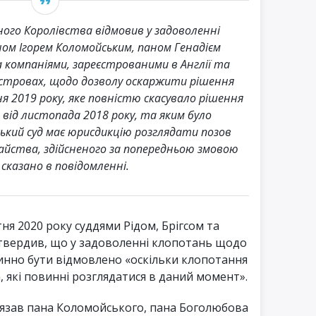
ного Королівства відмовив у задоволенні
ом Ігорем Коломойським, паном Генадієм
компаніями, зареєстрованими в Англії та
островах, щодо дозволу оскаржити рішення
я 2019 року, яке повністю скасувало рішення
 від листопада 2018 року, та яким було
ький суд має юрисдикцію розглядати позов
йства, здійсненого за попередньою змовою
– сказано в повідомленні.
тня 2020 року суддями Рідом, Брігсом та
дтвердив, що у задоволенні клопотань щодо
инно бути відмовлено «оскільки клопотання
, які повинні розглядатися в даний момент».
’язав пана Коломойського, пана Боголюбова