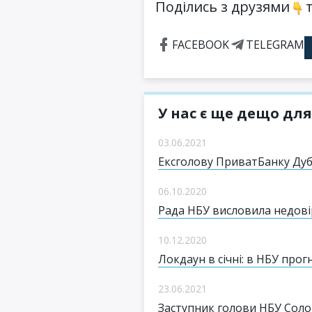
Поділись з друзями
т
FACEBOOK
TELEGRAM
У нас є ще дещо для
03.06.2021
Ексголову ПриватБанку Дуб
06.10.2020
Рада НБУ висловила недові
10.12.2020
Локдаун в січні: в НБУ про
23.06.2021
Заступник голови НБУ Соло