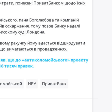
итрати, понесені ПриватБанком щодо їхніх
ойського, пана Боголюбова та компаній
ів оскарження, тому позов Банку надалі
Високому суді Лондона.
евому рахунку йому вдасться відшкодувати
 що вимагаються в провадженнях.
ляв, що до «антиколомойського» проекту
6 тисяч правок.
ломойський
НБУ
ПриватБанк