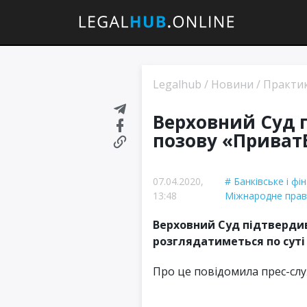
Legalhub
/
Новини
/
Практи
Верховний Суд 
позову «ПриватБ
07.04.2020,
Банківське і фі
13:48
Міжнародне пра
Верховний Суд підтверди
розглядатиметься по суті в
Про це повідомила прес-сл