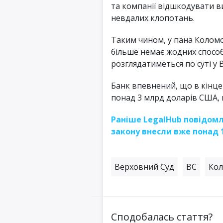
та компанії відшкодувати в
невдалих клопотань.
Таким чином, у пана Колом
більше немає жодних способ
розглядатиметься по суті у 
Банк впевнений, що в кінц
понад 3 млрд доларів США,
Раніше LegalHub повідом
закону внесли вже понад 1
Верховний Суд
ВС
Ко
Сподобалась стаття?