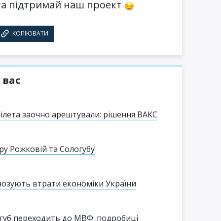
а підтримай наш проект
КОПІЮВАТИ
 вас
ілета заочно арештували: рішення ВАКС
ру Рожковій та Сологубу
гнозують втрати економіки України
губ переходить до МВФ: подробиці