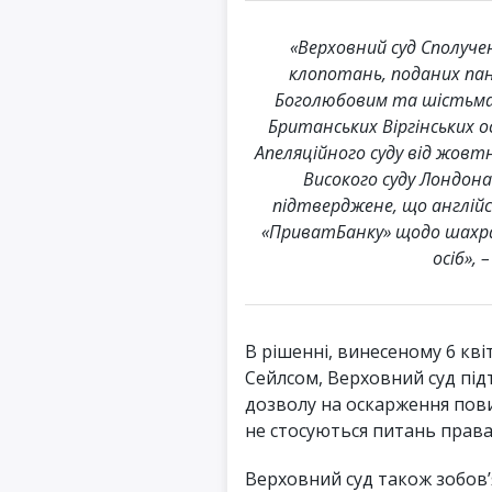
«Верховний суд Сполуче
клопотань, поданих пан
Боголюбовим та шістьма 
Британських Віргінських 
Апеляційного суду від жовтн
Високого суду Лондона
підтверджене, що англійс
«ПриватБанку» щодо шахра
осіб», 
В рішенні, винесеному 6 кві
Сейлсом, Верховний суд пі
дозволу на оскарження пов
не стосуються питань права
Верховний суд також зобов