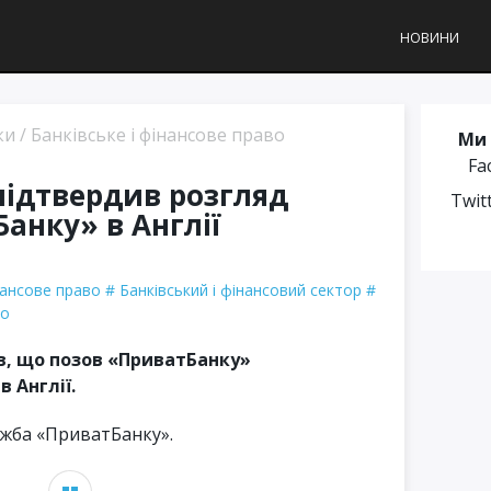
НОВИНИ
ки
/
Банківське і фінансове право
Ми 
Fa
підтвердив розгляд
Twit
анку» в Англії
нансове право
Банківський і фінансовий сектор
во
в, що позов «ПриватБанку»
 Англії.
ужба «ПриватБанку».