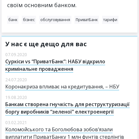
своїм основним банком.
банк
бізнес
обслуговування
ПриватБанк
тарифи
У нас є ще дещо для вас
07.09.2020
Суркіси vs “ПриватБанк”: НАБУ відкрило
кримінальне провадження
24.07.2020
Коронакриза впливає на кредитування, – НБУ
19.08.2020
Банкам створена гнучкість для реструктуризації
боргу виробників “зеленої” електроенергії
03.02.2021
Коломойського та Боголюбова зобов’язали
виплатити ПриватБанку 1 млн фунтів стерлінгів