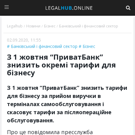
Legalhub
Новини
Бізнес
Банківський і фінансовий сектор
/
/
/
02.09.2020, 11:55
Банківський і фінансовий сектор
Бізнес
З 1 жовтня “ПриватБанк”
знизить окремі тарифи для
бізнесу
З 1 жовтня “ПриватБанк” знизить тарифи
для бізнесу за прийом виручки в
терміналах самообслуговування і
скасовує тарифи за післяопераційне
обслуговування.
Про це повідомила пресслужба