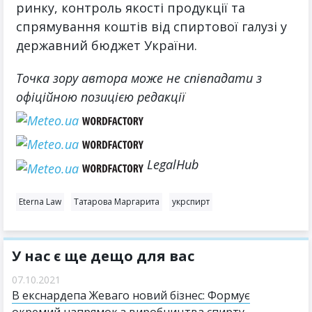
ринку, контроль якості продукції та
спрямування коштів від спиртової галузі у
державний бюджет України.
Точка зору автора може не співпадати з
офіційною позицією редакції
LegalHub
Eterna Law
Татарова Маргарита
укрспирт
У нас є ще дещо для вас
07.10.2021
В екснардепа Жеваго новий бізнес: Формує
окремий напрямок з виробництва спирту