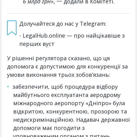
6 млрд грн
», 一 додали в Комітеті.
Долучайтеся до нас у Telegram:
- LegalHub.online — про найцікавіше з
перших вуст
У рішенні регулятора сказано, що ця
допомога є допустимою для конкуренції за
умови виконання трьох зобов’язань:
забезпечити, щоб процедура відбору
майбутнього експлуатанта аеродрому
міжнародного аеропорту «Дніпро» була
відкритою, конкурентною, прозорою та
недискримінаційною. Надавач державної
допомоги має погодити з
уповноваженим органом з питань