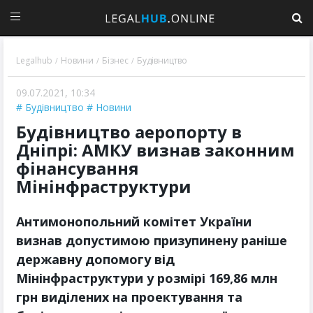
Legalhub
Новини
Бізнес
Будівництво
/
/
/
09.07.2021, 10:34
Будівництво
Новини
Будівництво аеропорту в
Дніпрі: АМКУ визнав законним
фінансування
Мінінфраструктури
Антимонопольний комітет України
визнав допустимою призупинену раніше
державну допомогу від
Мінінфраструктури у розмірі 169,86 млн
грн виділених на проектування та