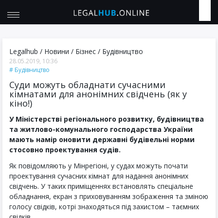
Legalhub
/
Новини
/
Бізнес
/
Будівництво
28.05.2019, 10:36
Будівництво
Суди можуть обладнати сучасними
кімнатами для анонімних свідчень (як у
кіно!)
У Міністерстві регіонального розвитку, будівництва
та житлово-комунального господарства України
мають намір оновити державні будівельні норми
стосовно проектування судів.
Як повідомляють у Мінрегіоні, у судах можуть почати
проектування сучасних кімнат для надання анонімних
свідчень. У таких приміщеннях встановлять спеціальне
обладнання, екран з приховуванням зображення та зміною
голосу свідків, котрі знаходяться під захистом – таємних
свідків.