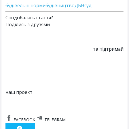
будівельні норми
будівництво
ДБН
суд
Сподобалась стаття?
Поділись з друзями
та підтримай
наш проект
FACEBOOK
TELEGRAM