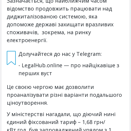
Зазначається, що найближчим часом
відомство продовжить працювати над
диджиталізованою системою, яка
допоможе державі захищати вразливих
споживачів, зокрема, на ринку
електроенергії.
Долучайтеся до нас у Telegram:
- LegalHub.online — про найцікавіше з
перших вуст
Це своєю чергою має дозволити
проаналізувати різні варіанти подальшого
ціноутворення.
У міністерстві нагадали, що діючий нині
єдиний фіксований тариф – 1,68 грн/
кВт.год, був запроваджений урядом з 1