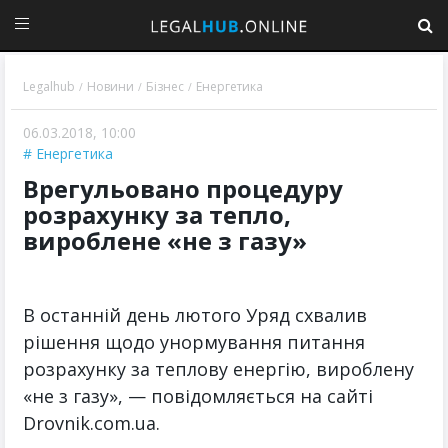
Legalhub
Новини
Бізнес
Енергетика
/
/
/
06.03.2018, 10:00
Енергетика
​Врегульовано процедуру
розрахунку за тепло,
вироблене «не з газу»
В останній день лютого Уряд схвалив
рішення щодо унормування питання
розрахунку за теплову енергію, вироблену
«не з газу», — повідомляється на сайті
Drovnik.com.ua.