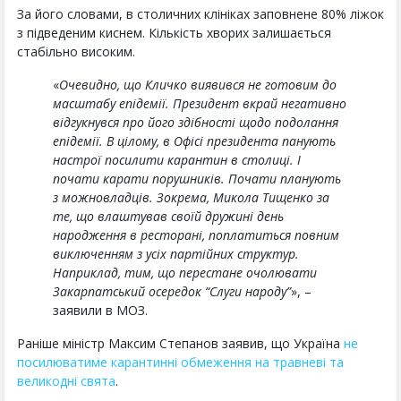
За його словами, в столичних клініках заповнене 80% ліжок
з підведеним киснем. Кількість хворих залишається
стабільно високим.
«
Очевидно, що Кличко виявився не готовим до
масштабу епідемії. Президент вкрай негативно
відгукнувся про його здібності щодо подолання
епідемії. В цілому, в Офісі президента панують
настрої посилити карантин в столиці. І
почати карати порушників. Почати планують
з можновладців. Зокрема, Микола Тищенко за
те, що влаштував своїй дружині день
народження в ресторані, поплатиться повним
виключенням з усіх партійних структур.
Наприклад, тим, що перестане очолювати
Закарпатський осередок “Слуги народу”
», –
заявили в МОЗ.
Раніше міністр Максим Степанов заявив, що Україна
не
посилюватиме карантинні обмеження на травневі та
великодні свята
.