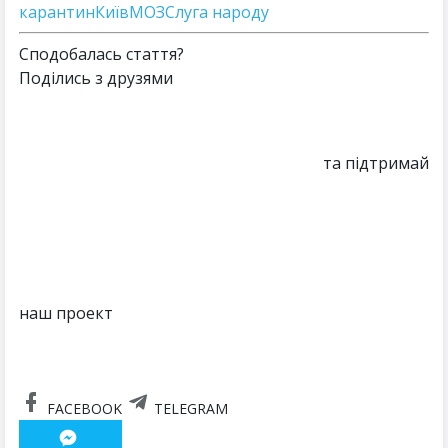
карантин
Київ
МОЗ
Слуга народу
Сподобалась стаття?
Поділись з друзями
та підтримай
наш проект
FACEBOOK
TELEGRAM