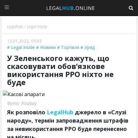
Legalhub
Legal Inside
/
13.01.2022, 09:05
Legal Inside
Новини
Торгівля
Уряд
У Зеленського кажуть, що
скасовувати обов’язкове
використання РРО ніхто не
буде
Фото: Pixabay
Як розповіло
LegalHub
джерело в «Слузі
народу», термін запровадження штрафів
за невикористання РРО буде перенесено
на місяць.