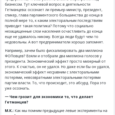
бизнесом. Тут ключевой вопрос в деятельности
Гетманцева: осознает ли премьер-министр, президент,
спикер, глава парламентского большинства до конца в
полной мере то, к каким электоральным последствиям
приводит такая политика? Потому что социально
незащищенные слои населения осчастливить до конца
еще не удавалось никому. Всегда люди будут чем-то
недовольны. А вот предприниматели хорошо запомнят.
Например, зачем было фискализировать два миллиона
ФОПовцев? Взяли и отобрали два миллиона голосов у
президента. Экономический эффект просто мизерный от
этого. К счастью, он не удался. Но даже если бы он удался,
экономический эффект несравним с электоральными
потерями, невозвратными электоральными потерями
партии власти. То, что происходит, это абсурд. Пора это
уже осознать.
一 Чем грозит для экономики то, что делает
Гетманцев?
М.К.:
Как мы помним предыдущие левые эксперименты на