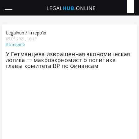
Legalhub
/
Інтерв'ю
05.05.2021, 16:13
Інтерв'ю
У Гетманцева извращенная экономическая
логика 一 макроэкономист о политике
главы комитета ВР по финансам