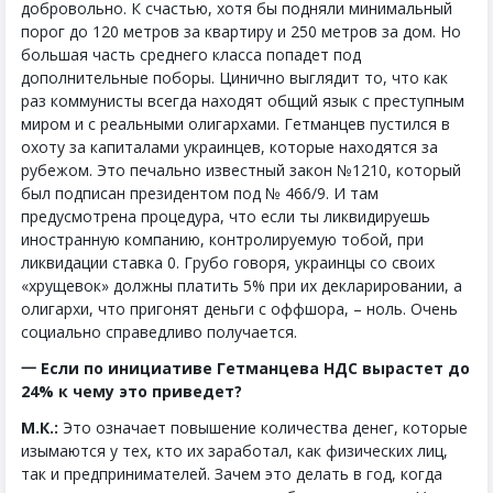
добровольно. К счастью, хотя бы подняли минимальный
порог до 120 метров за квартиру и 250 метров за дом. Но
большая часть среднего класса попадет под
дополнительные поборы. Цинично выглядит то, что как
раз коммунисты всегда находят общий язык с преступным
миром и с реальными олигархами. Гетманцев пустился в
охоту за капиталами украинцев, которые находятся за
рубежом. Это печально известный закон №1210, который
был подписан президентом под № 466/9. И там
предусмотрена процедура, что если ты ликвидируешь
иностранную компанию, контролируемую тобой, при
ликвидации ставка 0. Грубо говоря, украинцы со своих
«хрущевок» должны платить 5% при их декларировании, а
олигархи, что пригонят деньги с оффшора, – ноль. Очень
социально справедливо получается.
一 Если по инициативе Гетманцева НДС вырастет до
24% к чему это приведет?
М.К.:
Это означает повышение количества денег, которые
изымаются у тех, кто их заработал, как физических лиц,
так и предпринимателей. Зачем это делать в год, когда