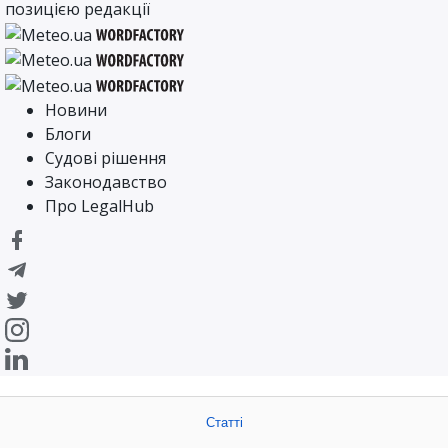
позицією редакції
Новини
Блоги
Судові рішення
Законодавство
Про LegalHub
Статті