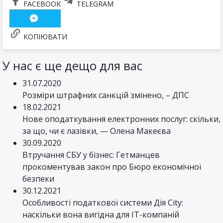
FACEBOOK
TELEGRAM
КОПІЮВАТИ
У нас є ще дещо для вас
31.07.2020
Розміри штрафних санкцій змінено, – ДПС
18.02.2021
Нове оподаткування електронних послуг: скільки,
за що, чи є лазівки, — Олена Макеєва
30.09.2020
Втручання СБУ у бізнес: Гетманцев
прокоментував закон про Бюро економічної
безпеки
30.12.2021
Особливості податкової системи Дія City:
наскільки вона вигідна для ІТ-компаній