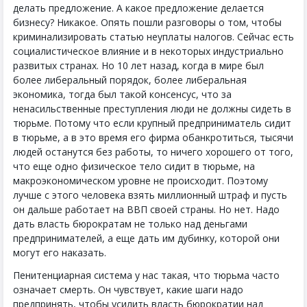
делать предложение. А какое предложение делается
бизнесу? Никакое. Опять пошли разговоры о том, чтобы
криминализировать статью неуплаты налогов. Сейчас есть
социалистическое влияние и в некоторых индустриально
развитых странах. Но 10 лет назад, когда в мире был
более либеральный порядок, более либеральная
экономика, тогда был такой консенсус, что за
ненасильственные преступления люди не должны сидеть в
тюрьме. Потому что если крупный предприниматель сидит
в тюрьме, а в это время его фирма обанкротиться, тысячи
людей останутся без работы, то ничего хорошего от того,
что еще одно физическое тело сидит в тюрьме, на
макроэкономическом уровне не происходит. Поэтому
лучше с этого человека взять миллионный штраф и пусть
он дальше работает на ВВП своей страны. Но нет. Надо
дать власть бюрократам не только над деньгами
предпринимателей, а еще дать им дубинку, которой они
могут его наказать.
Пенитенциарная система у нас такая, что тюрьма часто
означает смерть. Он чувствует, какие шаги надо
предпринять, чтобы усилить власть бюрократии над