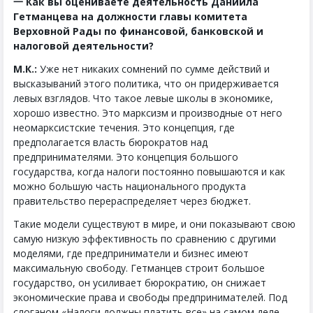
一 Как вы оцениваете деятельность Даниила
Гетманцева на должности главы комитета
Верховной Рады по финансовой, банковской и
налоговой деятельности?
М.К.:
Уже нет никаких сомнений по сумме действий и
высказываний этого политика, что он придерживается
левых взглядов. Что такое левые школы в экономике,
хорошо известно. Это марксизм и производные от него
неомарксистские течения. Это концепция, где
предполагается власть бюрократов над
предпринимателями. Это концепция большого
государства, когда налоги постоянно повышаются и как
можно большую часть национального продукта
правительство перераспределяет через бюджет.
Такие модели существуют в мире, и они показывают свою
самую низкую эффективность по сравнению с другими
моделями, где предприниматели и бизнес имеют
максимальную свободу. Гетманцев строит большое
государство, он усиливает бюрократию, он снижает
экономические права и свободы предпринимателей. Под
слоганом «Налоги должны платить все» на самом деле