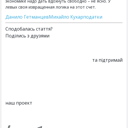
экономике надо дать вдохнуть свободно – не ясно. У
левых своя извращенная логика на этот счет.
Данило Гетманцев
Михайло Кухар
податки
Сподобалась стаття?
Поділись з друзями
та підтримай
наш проект