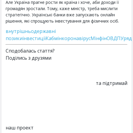
Але Україна прагне рости як країна і хоче, аби доходи її
громадян зростали. Тому, каже міністр, треба мислити
стратегічно. Українські банки вже запускають онлайн
рішення, які спрощують інвестування для фізичних осіб.
внутрішньодержавні
позики
інвестиції
Кабмін
коронавірус
Мінфін
ОВДП
Уряд
Сподобалась стаття?
Поділись з друзями
та підтримай
наш проект