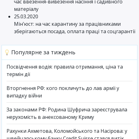
час ввезення-вивезення насіння і садивного
матеріалу
25.03.2020
Мін’юст: на час карантину за працівниками
зберігаються посада, оплата праці та соцгарантії
Популярне за тиждень
Посвідчення водія: правила отримання, ціна та
термін дії
Вторгнення РФ: кого покличуть до лав армії у
випадку війни
За законами РФ: Родина Шуфрича зареєструвала
нерухомість в анексованому Криму
Рахунки Ахметова, Коломойського та Насірова: у
швейцарському банку Credit Suisse стався витік