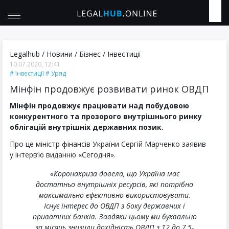
Legalhub
/
Новини
/
Бізнес
/
Інвестиції
10.07.2020, 12:41
Інвестиції
Уряд
Мінфін продовжує розвивати ринок ОВДП
Мінфін продовжує працювати над побудовою
конкурентного та прозорого внутрішнього ринку
облігацій внутрішніх державних позик.
Про це міністр фінансів України Сергій Марченко заявив
у інтерв’ю виданню «Сегодня».
«Коронакриза довела, що Україна має
достатньо внутрішніх ресурсів, які потрібно
максимально ефективно використовувати.
Існує інтерес до ОВДП з боку державних і
приватних банків. Завдяки цьому ми буквально
за місяць знизили дохідність ОВДП з 12 до 7,5-