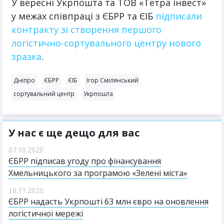
У вересні Укрпошта та ТОВ «Тетра інвест»
у межах співпраці з ЄБРР та ЄІБ
підписали
контракту зі створення першого
логістично-сортувального центру нового
зразка
.
Дніпро
ЄБРР
ЄІБ
Ігор Смілянський
сортувальний центр
Укрпошта
У нас є ще дещо для вас
07.10.2020
ЄБРР підписав угоду про фінансування
Хмельницького за програмою «Зелені міста»
16.11.2020
ЄБРР надасть Укрпошті 63 млн євро на оновлення
логістичної мережі