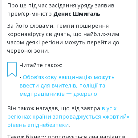
Про це під час засідання уряду заявив
прем’єр-міністр
Денис Шмигаль
.
За його словами, темпи поширення
коронавірусу свідчать, що найближчим
часом деякі регіони можуть перейти до
червоної зони.
Читайте також:
-
Обов’язкову вакцинацію можуть
ввести для вчителів, поліції та
медпрацівників 一 джерело
Він також нагадав, що від завтра
в усіх
регіонах країни запроваджується «жовтий»
рівень епіднебезпеки
.
Також бізнесу пропонується два варіанти