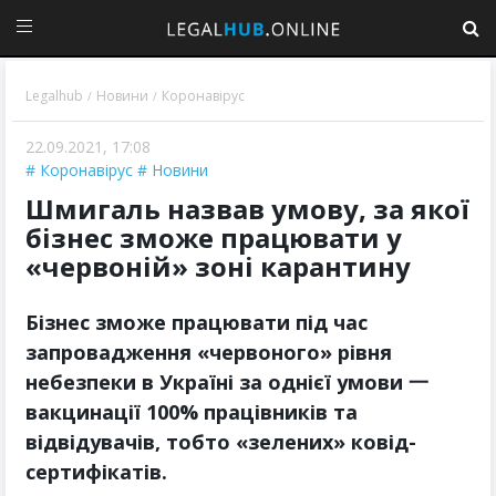
Legalhub
Новини
Коронавірус
/
/
22.09.2021, 17:08
Коронавірус
Новини
Шмигаль назвав умову, за якої
бізнес зможе працювати у
«червоній» зоні карантину
Бізнес зможе працювати під час
запровадження «червоного» рівня
небезпеки в Україні за однієї умови 一
вакцинації 100% працівників та
відвідувачів, тобто «зелених» ковід-
сертифікатів.