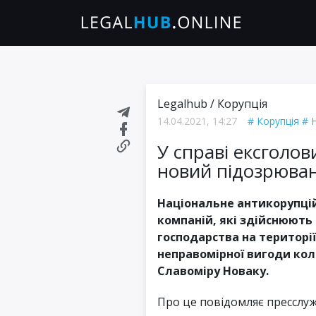
Legalhub
/
Корупція
14.04.2021, 14:27
Корупція
У справі ексголо
новий підозрюва
Національне антикорупці
компаній, які здійснюють
господарства на території
неправомірної вигоди кол
Славоміру Новаку.
Про це повідомляє пресслуж