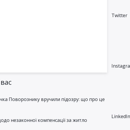
Twitter
M
Instagr
 вас
чка Поворознику вручили підозру: що про це
LinkedI
одо незаконної компенсації за житло