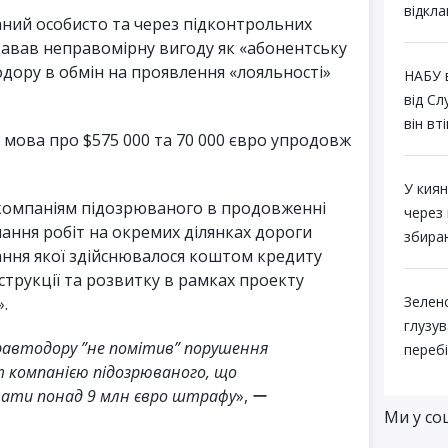
відкла
аний особисто та через підконтрольних
давав неправомірну вигоду як «абонентську
дору в обмін на проявлення «лояльності»
НАБУ 
від Сл
він вті
 мова про $575 000 та 70 000 євро упродовж
У кия
 компаніям підозрюваного в продовженні
через 
нання робіт на окремих ділянках дороги
збира
вання якої здійснювалося коштом кредиту
трукції та розвитку в рамках проекту
Зеленс
.
глузув
кравтодору ”не помітив” порушення
переб
т компанією підозрюваного, що
лати понад 9 млн євро штрафу
», ー
Ми у со