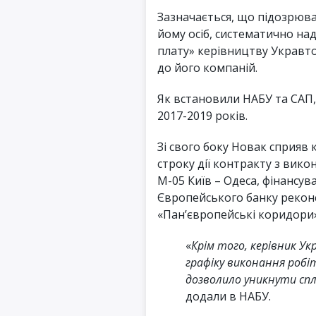
Зазначається, що підозрюв
йому осіб, систематично на
плату» керівництву Укравто
до його компаній.
Як встановили НАБУ та САП,
2017-2019 років.
Зі свого боку Новак сприяв
строку дії контракту з вико
М-05 Київ – Одеса, фінансу
Європейського банку реконс
«Панʼєвропейські коридори»
«
Крім того, керівник У
графіку виконання робі
дозволило уникнути сп
додали в НАБУ.