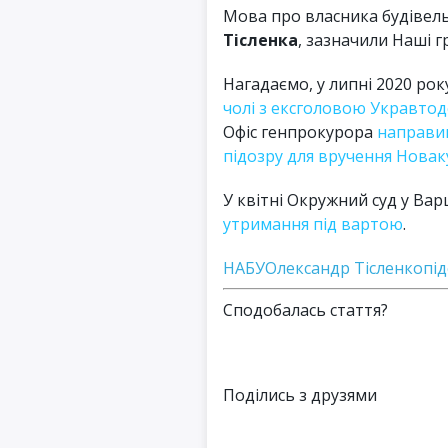
Мова про власника будівел
Тісленка
, зазначили Наші г
Нагадаємо, у липні 2020 ро
чолі з ексголовою Укравто
Офіс генпрокурора
направи
підозру для вручення Новак
У квітні Окружний суд у Ва
утримання під вартою
.
НАБУ
Олександр Тісленко
пі
Сподобалась стаття?
Поділись з друзями