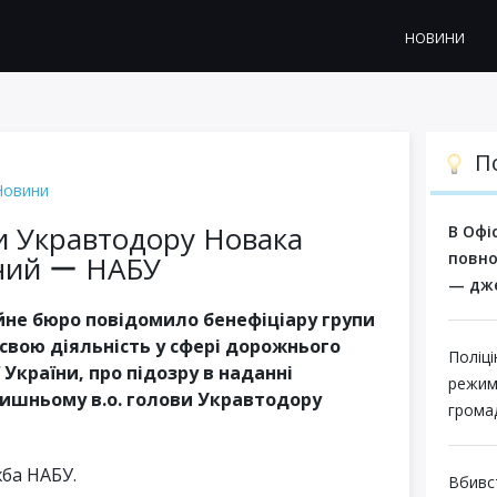
НОВИНИ
П
Новини
ви Укравтодору Новака
В Офі
повно
ний ー НАБУ
— дж
йне бюро повідомило бенефіціару групи
 свою діяльність у сфері дорожнього
Поліц
 України, про підозру в наданні
режим
ишньому в.о. голови Укравтодору
грома
ба НАБУ.
Вбивс