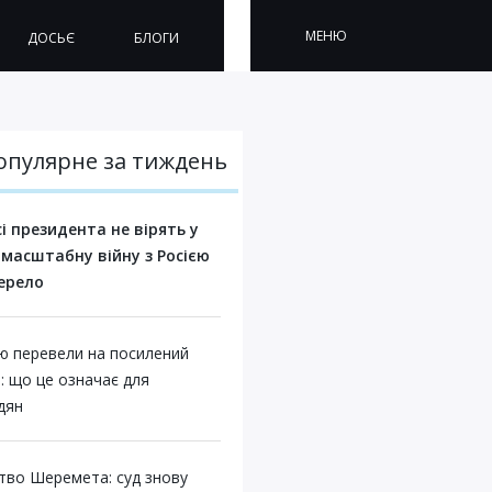
МЕНЮ
ДОСЬЄ
БЛОГИ
опулярне за тиждень
сі президента не вірять у
масштабну війну з Росією
ерело
ію перевели на посилений
: що це означає для
дян
тво Шеремета: суд знову