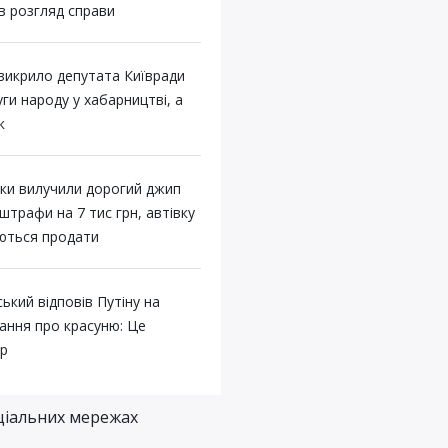
в розгляд справи
викрило депутата Київради
уги народу у хабарництві, а
к
нки вилучили дорогий джип
штрафи на 7 тис грн, автівку
ються продати
ький відповів Путіну на
ання про красуню: Це
ір
ціальних мережах