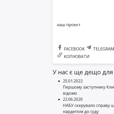
наш проект
FACEBOOK
TELEGRA
КОПІЮВАТИ
У нас є ще дещо для
25.01.2022
Першому заступнику Кли
відомо
22.06.2020
НАБУ скерувало справу щ
нардепом до суду