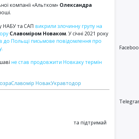
ьної компанії «Альтком»
Олександра
роші.
ку НАБУ та САП
викрили злочинну групу на
дору
Славоміром Новаком
. У січні 2021 року
в до Польщі письмове повідомлення про
Faceboo
у.
ршаві
не став продовжити Новкаку термін
дозра
Славомір Новак
Укравтодор
Telegra
та підтримай