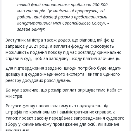
такий фонд становитиме приблизно 200-300
млн грн на рік. Це мінімальні прорахунки, які
робили наші фахівці разом з представниками
консультативної місії Європейського Союзу», –
заявив Банчук.
Заступник міністра також додав, що відповідний фонд
запрацює у 2021 році, а виплати фонду не скасовують
можливість подання позову під час розгляду кримінальної
справи в суді, щоб за заподіяну шкоду платив злочинець.
Для підтвердження завданої шкоди потрібно буде надати
довідку від судово-медичного експерта і витяг з Єдиного
реєстру досудових розслідувань.
Банчук зазначив, що розмір виплат вирішуватиме Кабінет
міністрів.
Ресурси фонду наповнюватимуть з надходжень від
штрафів по кримінальних і адміністративних справах, а
також проект закону передбачає запровадження судового
збору у кримінальному провадженні для осіб, які визнані
винуватими.