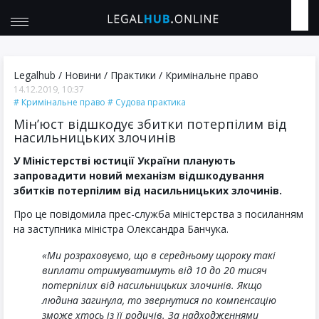
Legalhub
/
Новини
/
Практики
/
Кримінальне право
14.12.2019, 10:37
Кримінальне право
Судова практика
Мін’юст відшкодує збитки потерпілим від
насильницьких злочинів
У Міністерстві юстиції України планують
запровадити новий механізм відшкодування
збитків потерпілим від насильницьких злочинів.
Про це повідомила прес-служба міністерства з посиланням
на заступника міністра Олександра Банчука.
«Ми розраховуємо, що в середньому щороку такі
виплати отримуватимуть від 10 до 20 тисяч
потерпілих від насильницьких злочинів. Якщо
людина загинула, то звернутися по компенсацію
зможе хтось із її родичів. За надходженнями