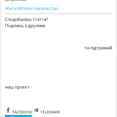
збитки
Мінюст
насильство
Сподобалась стаття?
Поділись з друзями
та підтримай
наш проект
FACEBOOK
TELEGRAM