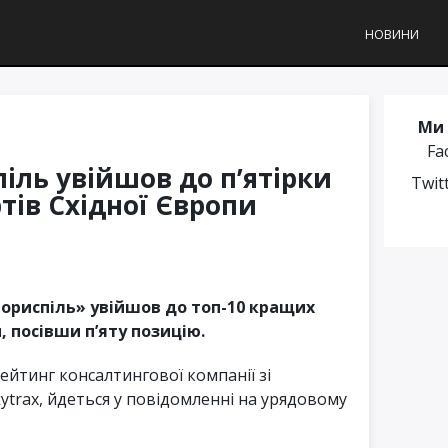
НОВИНИ
Ми 
Fa
іль увійшов до п’ятірки
Twit
тів Східної Європи
ориспіль» увійшов до топ-10 кращих
, посівши п’яту позицію.
ейтинг консалтингової компанії зі
ytrax, йдеться у повідомленні на урядовому