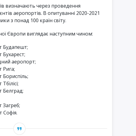
ів визначають через проведення
єнтів аеропортів. В опитуванні 2020-2021
ики з понад 100 країн світу.
дної Європи виглядає наступним чином:
 Будапешт;
 Бухарест;
дний аеропорт;
 Рига;
 Бориспіль;
Тбілісі;
 Белград;
 Загреб;
 Софія.