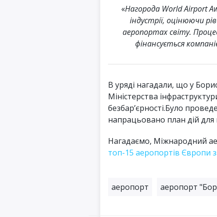
«
Нагорода World Airport 
індустрії, оцінюючи рі
аеропортах світу. Проц
фінансується компаніє
В уряді нагадали, що у Бори
Міністерства інфраструктури
безбар’єрності.Було провед
напрацьовано план дій для 
Нагадаємо, Міжнародний а
топ-15 аеропортів Європи за
аеропорт
аеропорт "Бор