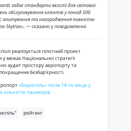
Awards задає стандарти якості для світової
вень обслуговування клієнтів у понад 500
ес опитування та нагородження повністю
ю Skytrax
», 一 сказано у повідомленні.
сполі реалізується пілотний проект
 у межах Національної стратегії
ено аудит простору аеропорту та
покращення безбар’єрності.
еропорт
«Бориспіль» посів 14-те місце у
 кількістю пасажирів.
испіль"
рейтинг