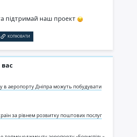
а підтримай наш проект
КОПІЮВАТИ
 вас
гу в аеропорту Дніпра можуть побудувати
країн за рівнем розвитку поштових послуг
тю топменеджменту аеропорту «Бориспіль»