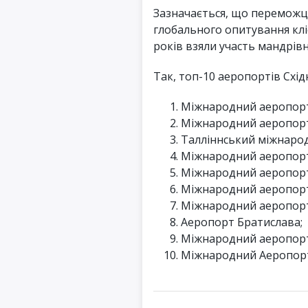
Зазначається, що переможц
глобального опитування клі
років взяли участь мандрівн
Так, топ-10 аеропортів Схі
Міжнародний аеропорт
Міжнародний аеропорт
Талліннський міжнаро
Міжнародний аеропорт
Міжнародний аеропорт
Міжнародний аеропорт 
Міжнародний аеропорт
Аеропорт Братислава;
Міжнародний аеропорт
Міжнародний Аеропорт