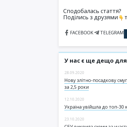
Сподобалась стаття?
Поділись з друзями
т
FACEBOOK
TELEGRAM
У нас є ще дещо для
28.09.2020
Нову злітно-посадкову сму
за 2,5 роки
12.10.2020
Україна увійшла до топ-30 
23.10.2020
СБУ викрила схеми за учас