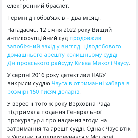
електронний браслет.
Термін дії обов’язків – два місяці.
Нагадаємо, 12 січня 2022 року Вищий
антикорупційний суд
продовжив
запобіжний захід у вигляді цілодобового
домашнього арешту колишньому судді
Дніпровського райсуду Києва Миколі Чаусу
.
У серпні 2016 року детективи НАБУ
викрили суддю
Чауса в отриманні хабара в
розмірі 150 тисяч доларів
.
У вересні того ж року Верховна Рада
підтримала подання Генеральної
прокуратури про надання згоди на
затримання та арешт судді. Однак Чаус втік
з України та переховувався у Молдові.