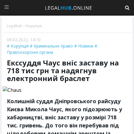
Legalhub
Корупція
/
08.02.2022, 14:10
Корупція
Кримінальне право
Новини
Правоохоронні органи
Екссуддя Чаус вніс заставу на
718 тис грн та надягнув
електронний браслет
Колишній суддя Дніпровського райсуду
Києва Микола Чаус, якого підозрюють у
хабарництві, вніс заставу у розмірі 718
тис. гривень. До того він перебував під
цілодобовим домашнім арештом із