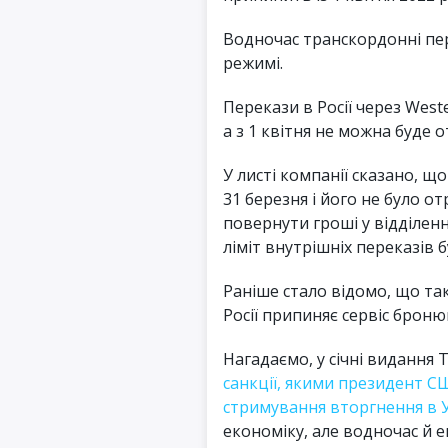
Водночас транскордонні пе
режимі.
Перекази в Росії через Wes
а з 1 квітня не можна буде
У листі компанії сказано, щ
31 березня і його не було о
повернути гроші у відділення
ліміт внутрішніх переказів б
Раніше стало відомо, що так
Росії припиняє сервіс броню
Нагадаємо, у січні видання
санкції, якими президент С
стримування вторгнення в 
економіку, але водночас й е