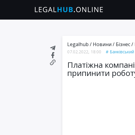
Legalhub
/
Новини
/
Бізнес
/
07.02.2022, 18:00
Банківський
Платіжна компані
припинити робот