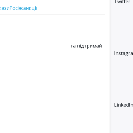
Twitter
кази
Росія
санкції
та підтримай
Instagr
LinkedI
M