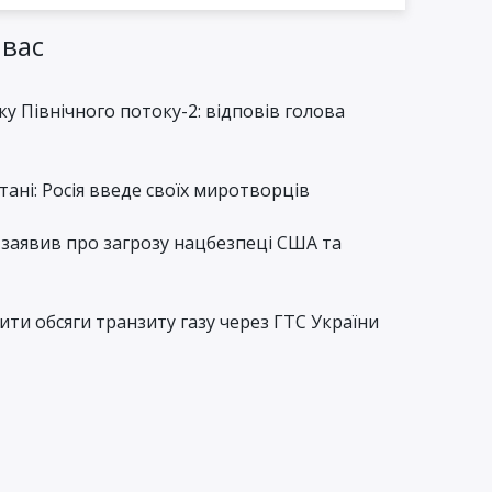
 вас
у Північного потоку-2: відповів голова
тані: Росія введе своїх миротворців
н заявив про загрозу нацбезпеці США та
ити обсяги транзиту газу через ГТС України