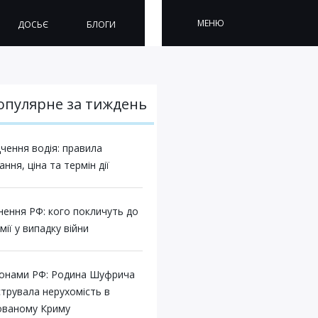
МЕНЮ
ДОСЬЄ
БЛОГИ
опулярне за тиждень
чення водія: правила
ння, ціна та термін дії
нення РФ: кого покличуть до
мії у випадку війни
конами РФ: Родина Шуфрича
струвала нерухомість в
ованому Криму