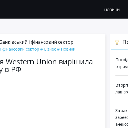
НОВИНИ
П
Банківський і фінансовий сектор
 і фінансовий сектор
Бізнес
Новини
я Western Union вирішила
Посвід
отрима
у в РФ
Вторг
лав ар
За за
зареє
анекс