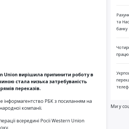
Рахун
та На
банку 
Чотири
працю
Укрпо
n Union вирішила припинити роботу в
перек
ичиною стала низька затребуваність
телеф
рямів переказів.
е інформагентство РБК з посиланням на
Ми у со
ародної компанії.
ерації всередині Росії Western Union
оку.