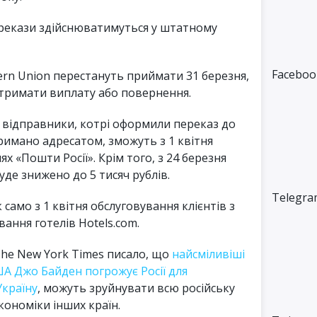
рекази здійснюватимуться у штатному
Faceboo
tern Union перестануть приймати 31 березня,
 отримати виплату або повернення.
о відправники, котрі оформили переказ до
тримано адресатом, зможуть з 1 квітня
х «Пошти Росії». Крім того, з 24 березня
уде знижено до 5 тисяч рублів.
Telegra
 само з 1 квітня обслуговування клієнтів з
вання готелів Hotels.com.
 The New York Times писало, що
найсміливіші
ША Джо Байден погрожує Росії для
Україну
, можуть зруйнувати всю російську
кономіки інших країн.