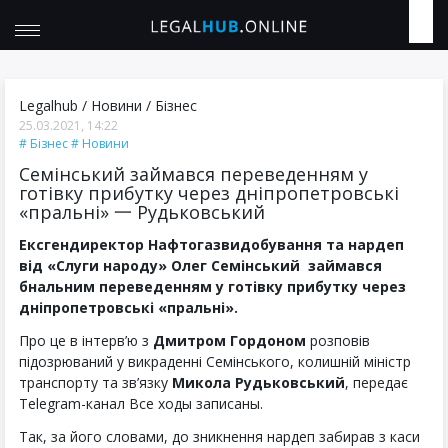
Legalhub
/
Новини
/
Бізнес
25.03.2021, 14:22
Бізнес
Новини
Семінський займався переведенням у
готівку прибутку через дніпропетровські
«пральні» 一 Рудьковський
Ексгендиректор Нафтогазвидобування та нардеп
від «Слуги народу» Олег Семінський займався
бнальним переведенням у готівку прибутку через
дніпропетровські «пральні».
Про це в інтерв’ю з
Дмитром Гордоном
розповів
підозрюваний у викраденні Семінського, колишній міністр
транспорту та зв’язку
Микола Рудьковський
, передає
Telegram-канал Все ходы записаны.
Так, за його словами, до зникнення нардеп забирав з каси