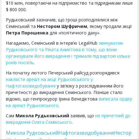
$10 млн, повертаючи на підприємство та підрядникам лише
$ 800 000.
Рудьковський зазначив, що гроші розподілялися між
Семінський та
Нестором Шуфричем
, якому продали акції
Петра Порошенка
для «політичного даху».
Нагадаємо, Семінський в інтерв’ю LegalHub
звинуватив
Рудьковського та Ріната Ахметова в тому, що вони
організували його викрадення і тримали під вартою кілька
років поспіль
.
На початку лютого Печерський райсуд розпорядився
накласти арешт на акції Рудьковського у
Нафтогазовидобуванні
у зв’язку з розслідуванням його
причетності до викрадення Семінського. Пізніше стало
відомо, що генпрокурор Ірина Венедіктова
виписала ордер
на арешт Рудьковського
.
Сам
Микола Рудьковський
заявив, що
не причетний до
викрадення Олега Семінського
.
Микола Рудковський
Нафтогазвидобування
Нестор