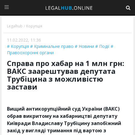
Legalhub
Корупція
/
11.02.2022, 11:36
Корупція
Кримінальне право
Новини
Події
Правоохоронні органи
Справа про хабар на 1 млн грн:
ВАКС заарештував депутата
Трубіцина з можливістю
застави
Вищий антикорупційний суд України (ВАКС)
обрав викритому на хабарництві депутату
Київради Владиславу Трубіцину запобіжний
захід у вигляді тримання під вартою з