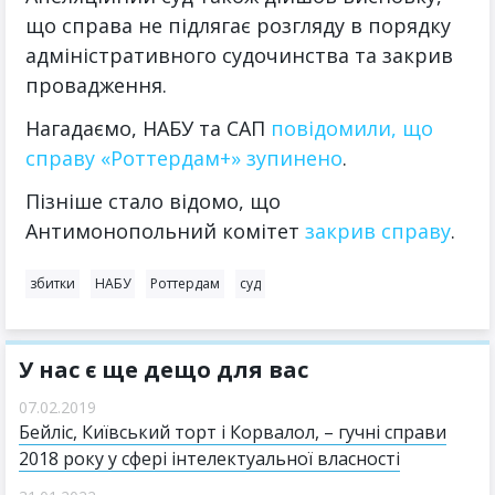
що справа не підлягає розгляду в порядку
адміністративного судочинства та закрив
провадження.
Нагадаємо, НАБУ та САП
повідомили, що
справу «Роттердам+» зупинено
.
Пізніше стало відомо, що
Антимонопольний комітет
закрив справу
.
збитки
НАБУ
Роттердам
суд
У нас є ще дещо для вас
07.02.2019
Бейліс, Київський торт і Корвалол, – гучні справи
2018 року у сфері інтелектуальної власності