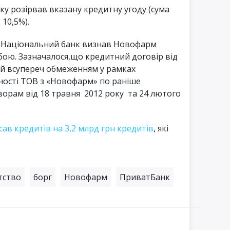
нку розірвав вказану кредитну угоду (сума
 10,5%).
 Національний банк визнав Новофарм
ою. Зазначалося,що кредитний договір від
ий всупереч обмеженням у рамках
ності ТОВ з «Новофарм» по раніше
орам від 18 травня 2012 року та 24 лютого
сав кредитів на 3,2 млрд грн кредитів
, які
тство
борг
Новофарм
ПриватБанк