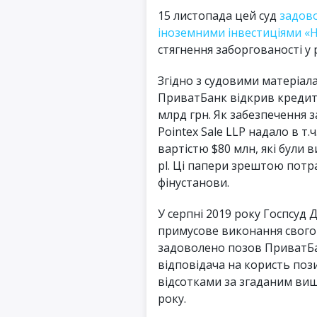
15 листопада цей суд
задов
іноземними інвестиціями «Н
стягнення заборгованості у 
Згідно з судовими матеріалам
ПриватБанк відкрив кредитн
млрд грн. Як забезпечення 
Pointex Sale LLP надало в 
вартістю $80 млн, які були 
pl. Ці папери зрештою потра
фінустанови.
У серпні 2019 року Госпсуд 
примусове виконання свого 
задоволено позов ПриватБа
відповідача на користь поз
відсотками за згаданим вищ
року.