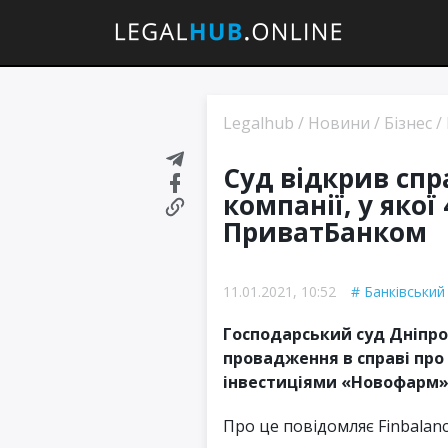
Legalhub
/
Новини
/
Бізнес
/
Суд відкрив спр
компанії, у якої
ПриватБанком
11.01.2021, 10:52
Банківський
Господарський суд Дніпро
провадження в справі про
інвестиціями «Новофарм»
Про це повідомляє Finbalanc