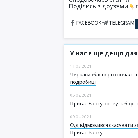
Поділись з друзями
т
FACEBOOK
TELEGRAM
У нас є ще дещо для
11.03.2021
Черкасиобленерго почало п
подробиці
05.02.2021
ПриватБанку знову заборон
09.04.2021
Суд відмовився скасувати 
ПриватБанку