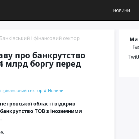
НОВИНИ
Банківський і фінансовий сектор
Ми 
Fa
аву про банкрутство
Twit
 4 млрд боргу перед
 і фінансовий сектор
Новини
петровської області відкрив
 банкрутство ТОВ з іноземними
.
e.