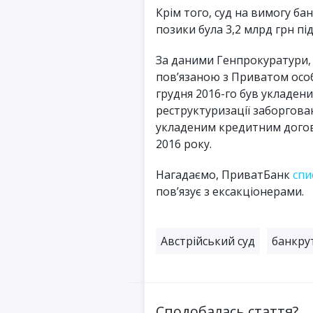
Крім того, суд на вимогу ба
позики була 3,2 млрд грн під
За даними Генпрокуратури,
пов’язаною з Приватом особ
грудня 2016-го був укладен
реструктуризації заборгова
укладеним кредитним догов
2016 року.
Нагадаємо, ПриватБанк
спи
пов’язує з ексакціонерами.
Австрійський суд
банкру
Сподобалась стаття?