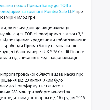
ольнив позов ПриватБанку до ТОВ з
овофарм» та компанії Pointex Sale LLP
про
розмірі 4 млрд грн.
и, за кілька днів до націоналізації
у лінію для ТОВ «Новофарм» з лімітом 3,2
за відповідними кредитними зобов’язаннями
т.ч. євробонди ПриватБанку номінальною
випущені банком через UK SPV Credit Finance
пили під списання в ході націоналізації
Дніпропетровської області видав наказ про
рішення від 23 липня, яким було
нку до Новофарму та стягнуто з
ивача 288 млн грн заборгованості за
е кредитним договором від 16 грудня 2016