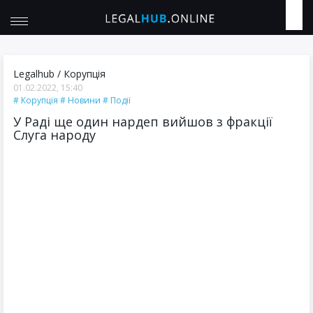
Legalhub
/
Корупція
01.02.2022, 15:40
Корупція
Новини
Події
У Раді ще один нардеп вийшов з фракції
Слуга народу