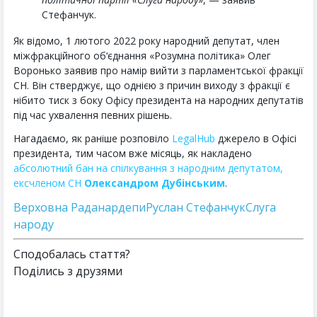
Стефанчук.
Як відомо, 1 лютого 2022 року народний депутат, член
міжфракційного об‘єднання «Розумна політика» Олег
Воронько заявив про намір вийти з парламентської фракції
СН. Він стверджує, що однією з причин виходу з фракції є
нібито тиск з боку Офісу президента на народних депутатів
під час ухвалення певних рішень.
Нагадаємо, як раніше розповіло
LegalHub
джерело в Офісі
президента, тим часом вже місяць, як накладено
абсолютний бан на спілкування з народним депутатом,
ексчленом СН
Олександром Дубінським
.
Верховна Рада
нардепи
Руслан Стефанчук
Слуга
народу
Сподобалась стаття?
Поділись з друзями