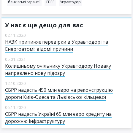
банківські гарантії
ЄБРР
Укравтодор
У нас є ще дещо для вас
02.11.2020
НАЗК припиняє перевірки в Укравтодорі та
Енергоатомі: відомі причини
05.01.2021
Колишньому очільнику Укравтодору Новаку
направлено нову підозру
12.10.2020
ЄБРР надасть 450 млн євро на реконструкцію
дороги Київ-Одеса та Львівської кільцевої
06.11.2020
ЄБРР надасть Україні 65 млн євро кредиту на
дорожню інфраструктуру