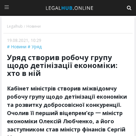
Legalhub
Новини
/
19.08.2021, 10:29
Новини
Уряд
Уряд створив робочу групу
щодо детінізації економіки:
хто в ній
Кабінет міністрів створив міжвідомчу
робочу групу щодо детінізації економіки
та розвитку добросовісної конкуренції.
Очолив її перший віцепрем’єр 一 міністр
економіки Олексій Любченко, а його
заступником став міністр фінансів Сергій