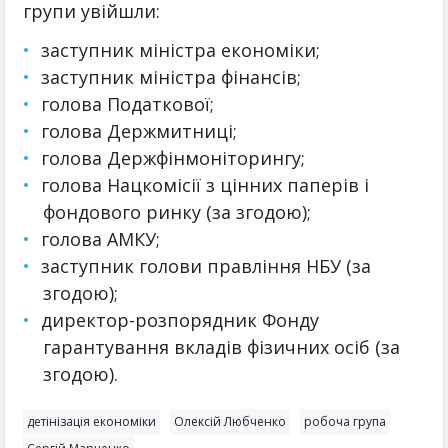
групи увійшли:
заступник міністра економіки;
заступник міністра фінансів;
голова Податкової;
голова Держмитниці;
голова Держфінмоніторингу;
голова Нацкомісії з цінних паперів і
фондового ринку (за згодою);
голова АМКУ;
заступник голови правління НБУ (за
згодою);
директор-розпорядник Фонду
гарантування вкладів фізичних осіб (за
згодою).
детінізація економіки
Олексій Любченко
робоча група