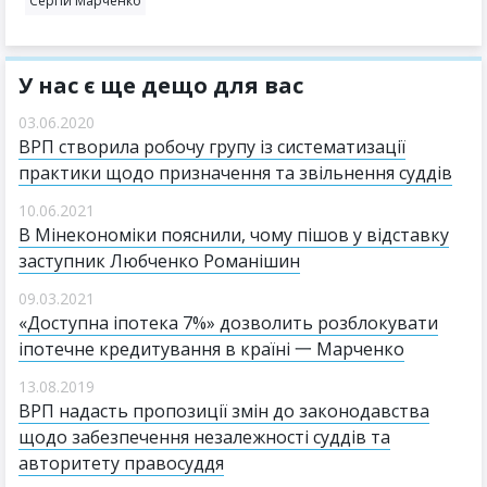
Сергій Марченко
У нас є ще дещо для вас
03.06.2020
ВРП створила робочу групу із систематизації
практики щодо призначення та звільнення суддів
10.06.2021
В Мінекономіки пояснили, чому пішов у відставку
заступник Любченко Романішин
09.03.2021
«Доступна іпотека 7%» дозволить розблокувати
іпотечне кредитування в країні 一 Марченко
13.08.2019
ВРП надасть пропозиції змін до законодавства
щодо забезпечення незалежності суддів та
авторитету правосуддя