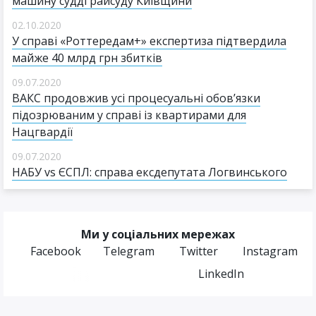
машину судді райсуду Київщини
02.10.2020
У справі «Роттередам+» експертиза підтвердила
майже 40 млрд грн збитків
09.07.2020
ВАКС продовжив усі процесуальні обов’язки
підозрюваним у справі із квартирами для
Нацгвардії
09.07.2020
НАБУ vs ЄСПЛ: справа ексдепутата Логвинського
Ми у соціальних мережах
Facebook
Telegram
Twitter
Instagram
LinkedIn