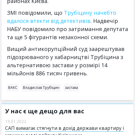
районах Києва.
ЗМІ повідомили, що
Трубіцину начебто
вдалося втекти від детективів
. Надвечір
НАБУ повідомило про затримання депутата
та ще 5 фігурантів незаконної схеми.
Вищий антикорупційний суд заарештував
підозрюваного у хабарництві Трубіцина з
альтернативою застави у розмірі 14
мільйонів 886 тисяч гривень.
ВАКС
Владислав Трубіцин
застава
У нас є ще дещо для вас
19.01.2022
САП вимагає стягнути в дохід держави квартиру і