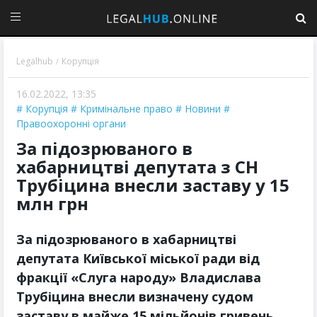
Legalhub
Корупція
/
16.02.2022, 13:35
Корупція
Кримінальне право
Новини
Правоохоронні органи
За підозрюваного в
хабарництві депутата з СН
Трубіцина внесли заставу у 15
млн грн
За підозрюваного в хабарництві
депутата Київської міської ради від
фракції «Слуга народу» Владислава
Трубіцина внесли визначену судом
заставу в майже 15 мільйонів гривень.