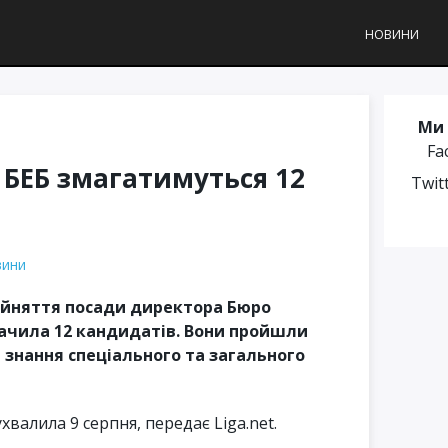
НОВИНИ
Ми 
Fa
 БЕБ змагатимуться 12
Twit
вини
зайняття посади директора Бюро
ачила 12 кандидатів. Вони пройшли
 знання спеціального та загального
хвалила 9 серпня, передає Liga.net.