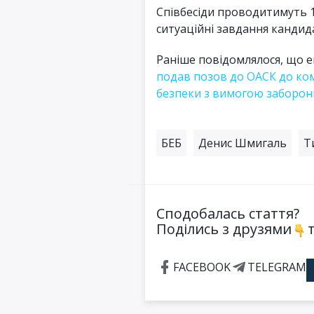
Співбесіди проводитимуть 13 
ситуаційні завдання кандид
Раніше повідомлялося, що 
подав позов до ОАСК до ком
безпеки з вимогою заборон
БЕБ
Денис Шмигаль
Т
Сподобалась стаття?
Поділись з друзями
т
FACEBOOK
TELEGRAM