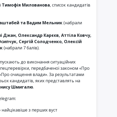
ї
Тимофія Милованова
, список кандидатів
Маштабей та Вадим Мельник
(набрали
і Джан, Олександр Карєєв, Аттіла Ковчу,
Осипчук, Сергій Солодченко, Олексій
ик
(набрали 7 балів).
опускають до виконання ситуаційних
я спецперевірки, передбаченої законом «Про
 «Про очищення влади». За результатами
трьох кандидатів, яких представлять на
нису Шмигалю
.
elegram:
о найцікавіше з перших вуст