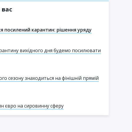
 вас
ься посилений карантин: рішення уряду
арантину вихідного дня будемо посилювати
го сезону знаходиться на фінішній прямій
лн євро на сировинну сферу