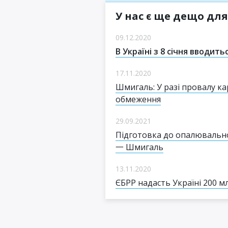
У нас є ще дещо для
09.12.2020
В Україні з 8 січня вводит
17.11.2020
Шмигаль: У разі провалу к
обмеження
29.09.2021
Підготовка до опалювально
一 Шмигаль
13.11.2020
ЄБРР надасть Україні 200 м