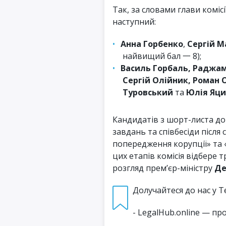
Так, за словами глави комісі
наступний:
Анна Горбенко
,
Сергій 
найвищий бал 一 8);
Василь Горбаль, Раджам
Сергій Олійник, Роман 
Туровський
та
Юлія Яц
Кандидатів з шорт-листа д
завдань та співбесіди післ
попередження корупції» та
цих етапів комісія відбере 
розгляд прем’єр-міністру
Де
Долучайтеся до нас у T
- LegalHub.online — пр