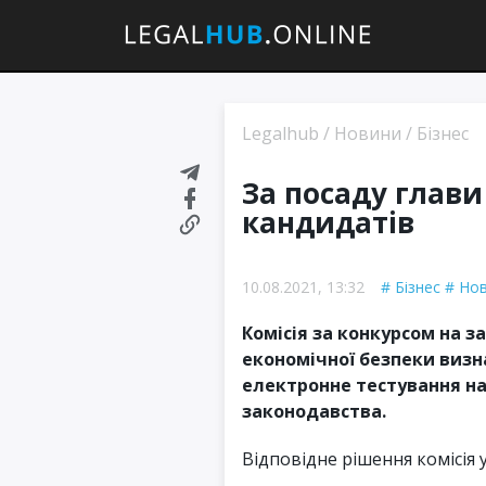
Legalhub
/
Новини
/
Бізнес
За посаду глави
кандидатів
10.08.2021, 13:32
Бізнес
Но
Комісія за конкурсом на 
економічної безпеки визн
електронне тестування на
законодавства.
Відповідне рішення комісія у