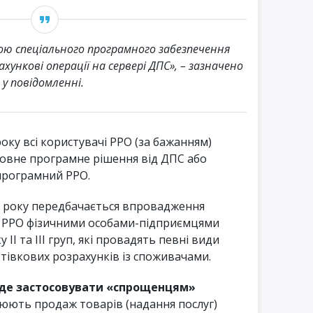
гою спеціального програмного забезпечення
хункові операції на сервері ДПС», – зазначено
у повідомленні.
оку всі користувачі РРО (за бажанням)
вне програмне рішення від ДПС або
програмний РРО.
21 року передбачається впровадження
я РРО фізичними особами-підприємцями
ІІ та ІІІ груп, які провадять певні види
готівкових розрахунків із споживачами.
уде застосовувати «спрощенцям»
нюють продаж товарів (надання послуг)