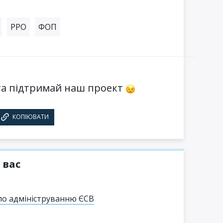
РРО
ФОП
а підтримай наш проект
КОПІЮВАТИ
 вас
по адмініструванню ЄСВ