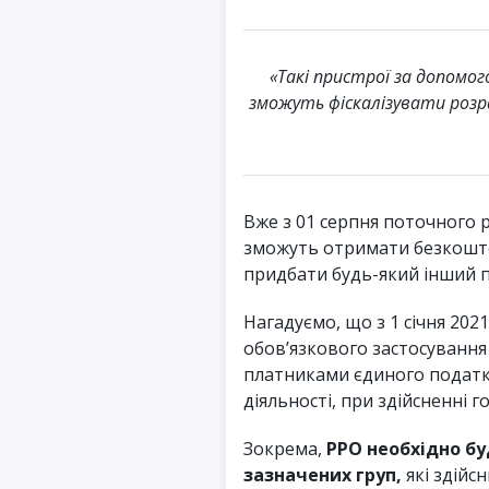
«Такі пристрої за допомо
зможуть фіскалізувати розра
Вже з 01 серпня поточного р
зможуть отримати безкошто
придбати будь-який інший 
Нагадуємо, що з 1 січня 20
обов’язкового застосуванн
платниками єдиного податку 
діяльності, при здійсненні 
Зокрема,
РРО необхідно б
зазначених груп,
які здійс