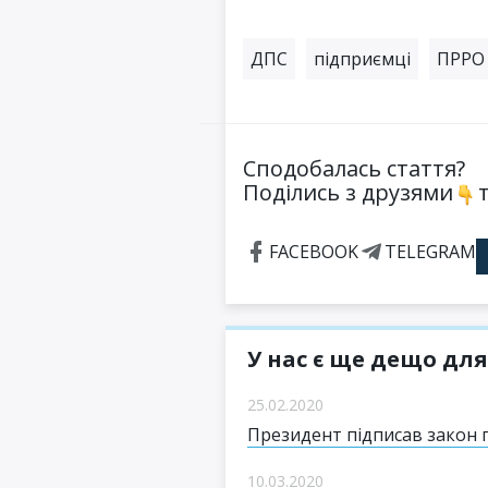
ДПС
підприємці
ПРРО
Сподобалась стаття?
Поділись з друзями
т
FACEBOOK
TELEGRAM
У нас є ще дещо для
25.02.2020
Президент підписав закон 
10.03.2020