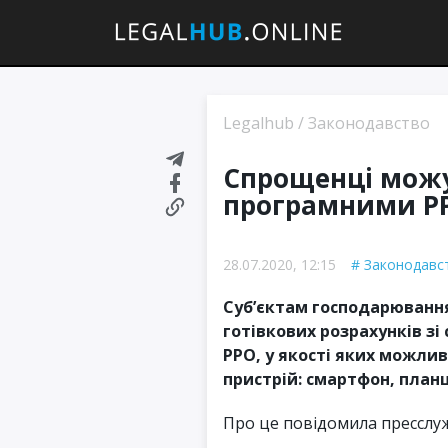
Legalhub
/
Законодавство
Спрощенці можу
програмними РР
28.07.2020, 12:15
Законодавс
Суб’єктам господарювання
готівкових розрахунків з
РРО, у якості яких можли
пристрій: смартфон, план
Про це повідомила пресслуж