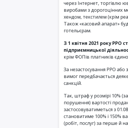
через Інтернет, торгівлю 
виробами з дорогоцінних ме
хендом, текстилем (крім реа
Також «касовий апарат» бу
готельєрам.
З 1 квітня 2021 року РРО с
підприємницької діяльнос
крім ФОПів платників єдиног
За незастосування РРО або 
вимог передбачається деяке
санкцій.
Так, штраф у розмірі 10% (з
порушення) вартості продан
застосовуватиметься з 01.08
становитиме 100% і 150% в
(робіт, послуг) за перше й 