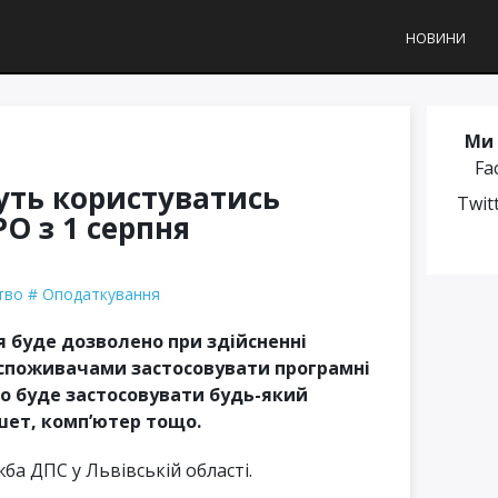
НОВИНИ
Ми 
Fa
ть користуватись
Twit
О з 1 серпня
тво
Оподаткування
 буде дозволено при здійсненні
і споживачами застосовувати програмні
во буде застосовувати будь-який
шет, комп’ютер тощо.
ба ДПС у Львівській області.