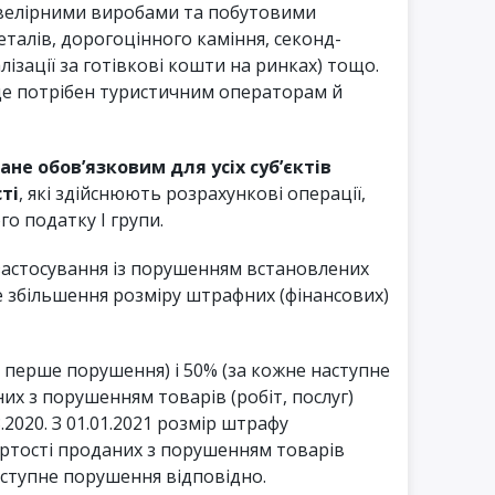
ювелірними виробами та побутовими
талів, дорогоцінного каміння, секонд-
лізації за готівкові кошти на ринках) тощо.
де потрібен туристичним операторам й
тане обов’язковим для усіх суб’єктів
ті
, які здійснюють розрахункові операції,
о податку І групи.
застосування із порушенням встановлених
 збільшення розміру штрафних (фінансових)
а перше порушення) і 50% (за кожне наступне
их з порушенням товарів (робіт, послуг)
.2020. З 01.01.2021 розмір штрафу
артості проданих з порушенням товарів
наступне порушення відповідно.