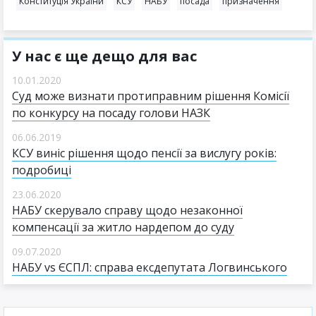
Конституція України
КСУ
НАБУ
посада
призначення
У нас є ще дещо для вас
10.01.2020
Суд може визнати протиправним рішення Комісії
по конкурсу на посаду голови НАЗК
06.06.2019
КСУ виніс рішення щодо пенсії за вислугу років:
подробиці
23.06.2020
НАБУ скерувало справу щодо незаконної
компенсації за житло нардепом до суду
09.07.2020
НАБУ vs ЄСПЛ: справа ексдепутата Логвинського