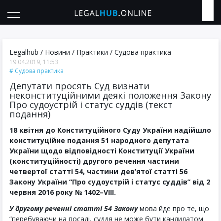
Legalhub
/
Новини
/
Практики
/
Судова практика
19.04.2019, 11:53
Судова практика
Депутати просять Суд визнати
неконституційними деякі положення Закону
Про судоустрій і статус суддів (текст
подання)
18 квітня до Конституційного Суду України надійшло
конституційне подання 51 народного депутата
України щодо відповідності Конституції України
(конституційності) другого речення частини
четвертої статті 54, частини дев’ятої статті 56
Закону України “Про судоустрій і статус суддів” від 2
червня 2016 року № 1402–VІІІ.
У другому реченні статті 54 Закону
мова йде про те, що
“перебуваючи на посаді, суддя не може бути кандидатом