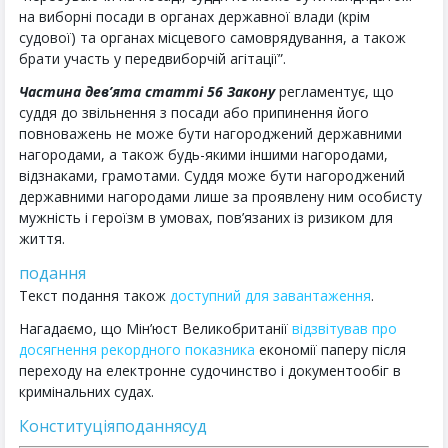
на виборні посади в органах державної влади (крім
судової) та органах місцевого самоврядування, а також
брати участь у передвиборчій агітації”.
Частина дев’ята статті 56 Закону
регламентує, що
суддя до звільнення з посади або припинення його
повноважень не може бути нагороджений державними
нагородами, а також будь-якими іншими нагородами,
відзнаками, грамотами. Суддя може бути нагороджений
державними нагородами лише за проявлену ним особисту
мужність і героїзм в умовах, пов’язаних із ризиком для
життя.
подання
Текст подання також
доступний для завантаження
.
Нагадаємо, що Мін’юст Великобританії
відзвітував про
досягнення рекордного показника
економії паперу після
переходу на електронне судочинство і документообіг в
кримінальних судах.
Конституція
подання
суд