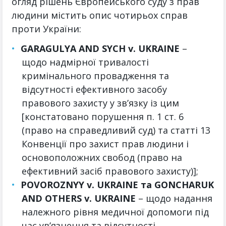
огляд рішень Європейського суду з прав
людини містить опис чотирьох справ
проти України:
GARAGULYA AND SYCH v. UKRAINE
–
щодо надмірної тривалості
кримінального провадження та
відсутності ефективного засобу
правового захисту у зв’язку із цим
[констатовано порушення п. 1 ст. 6
(право на справедливий суд) та статті 13
Конвенції про захист прав людини і
основоположних свобод (право на
ефективний засіб правового захисту)];
POVOROZNYY v. UKRAINE та GONCHARUK
AND OTHERS v. UKRAINE
– щодо надання
належного рівня медичної допомоги під
час ув’язнення та відсутності