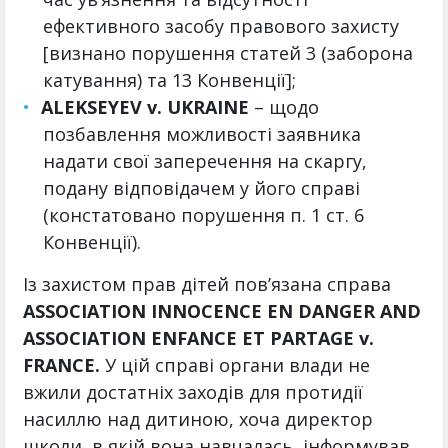
ефективного засобу правового захисту
[визнано порушення статей 3 (заборона
катування) та 13 Конвенції];
ALEKSEYEV v. UKRAINE
– щодо
позбавлення можливості заявника
надати свої заперечення на скаргу,
подану відповідачем у його справі
(констатовано порушення п. 1 ст. 6
Конвенції).
Із захистом прав дітей пов’язана справа
ASSOCIATION INNOCENCE EN DANGER AND
ASSOCIATION ENFANCE ET PARTAGE v.
FRANCE.
У цій справі органи влади не
вжили достатніх заходів для протидії
насиллю над дитиною, хоча директор
школи, в якій вона навчалась, інформував