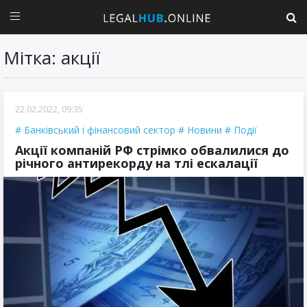
Мітка: акції
22.02.2022, 09:35
Банківський і фінансовий сектор
Новини
Події
Акції компаній РФ стрімко обвалилися до
річного антирекорду на тлі ескалації