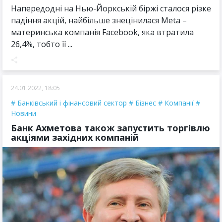
Напередодні на Нью-Йоркській біржі сталося різке
падіння акцій, найбільше знецінилася Meta –
материнська компанія Facebook, яка втратила
26,4%, тобто її ...
24.01.2022, 18:05
Банківський і фінансовий сектор
Бізнес
Компанії
Новини
Банк Ахметова також запустить торгівлю
акціями західних компаній