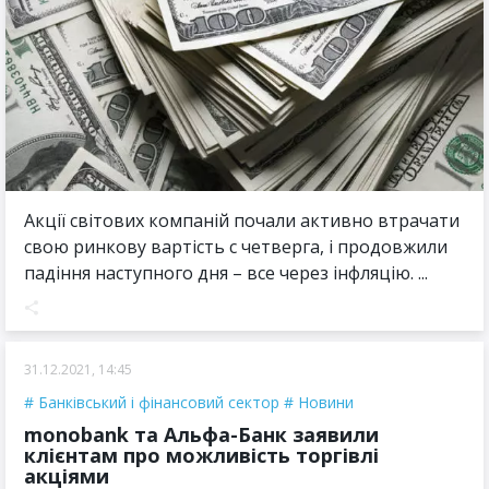
Акції світових компаній почали активно втрачати
свою ринкову вартість с четверга, і продовжили
падіння наступного дня – все через інфляцію. ...
31.12.2021, 14:45
Банківський і фінансовий сектор
Новини
monobank та Альфа-Банк заявили
клієнтам про можливість торгівлі
акціями