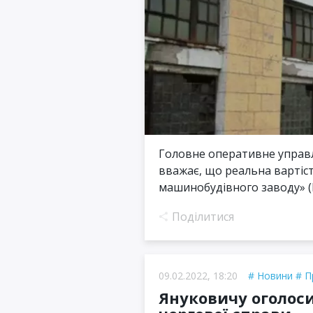
Головне оперативне управл
вважає, що реальна вартіс
машинобудівного заводу» (П
Поділитися
09.02.2022, 18:20
Новини
П
Януковичу оголоси