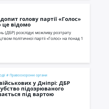
допит голову партії «Голос»
о це відомо
ь (ДБР) розслідує можливу розтрату
твом політичної партії «Голос» на понад 1
одії
Правоохоронні органи
військових у Дніпрі: ДБР
губство підозрюваного
шається під вартою