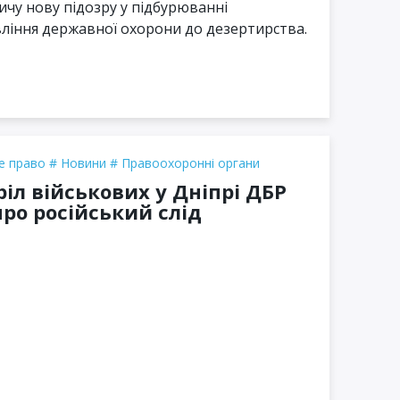
чу нову підозру у підбурюванні
ління державної охорони до дезертирства.
е право
Новини
Правоохоронні органи
ріл військових у Дніпрі ДБР
про російський слід