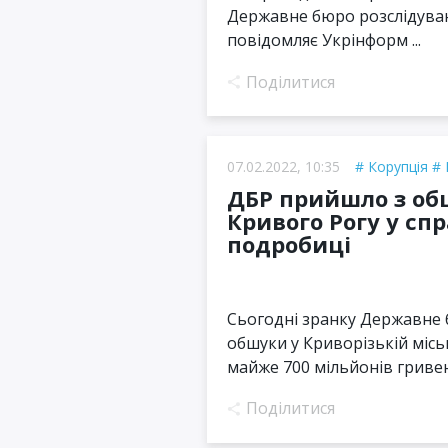
Державне бюро розслідувань
повідомляє Укрінформ ...
Поділитися
07.02.2022, 10:35
Корупція
ДБР прийшло з об
Кривого Рогу у спра
подробиці
Сьогодні зранку Державне 
обшуки у Криворізькій міс
майже 700 мільйонів гривень.
Поділитися