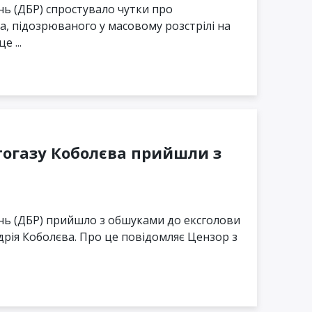
ь (ДБР) спростувало чутки про
а, підозрюваного у масовому розстрілі на
е ...
тогазу Коболєва прийшли з
нь (ДБР) прийшло з обшуками до ексголови
дрія Коболєва. Про це повідомляє Цензор з