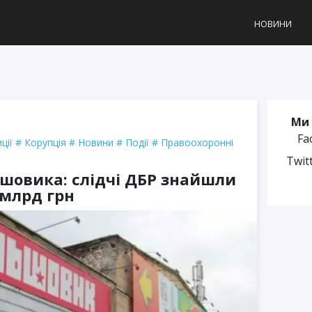
НОВИНИ
Ми 
Fa
ції
Корупція
Новини
Події
Правоохоронні
Twit
ьшовика: слідчі ДБР знайшли
 млрд грн