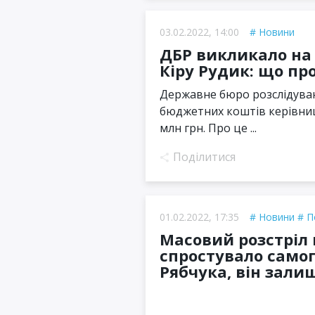
03.02.2022, 14:00
Новини
ДБР викликало на 
Кіру Рудик: що пр
Державне бюро розслідуван
бюджетних коштів керівниц
млн грн. Про це ...
Поділитися
01.02.2022, 17:35
Новини
П
Масовий розстріл 
спростувало само
Рябчука, він зали