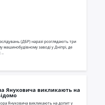
зслідувань (ДБР) наразі розглядають три
му машинобудівному заводі у Дніпрі, де
...
ча Януковича викликають на
відомо
тора Януковича викликають на допит у