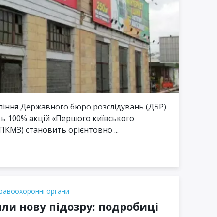
іння Державного бюро розслідувань (ДБР)
ть 100% акцій «Першого київського
КМЗ) становить орієнтовно ...
равоохоронні органи
ли нову підозру: подробиці