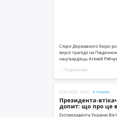
Слідчі Державного бюро ро
версії трагедії на Південно
нацгвардієць Атемій Рябчук 
Поділитися
07.02.2022, 15:33
Новини
Президента-втіка
допит: що про це 
Експрезидента України Вік