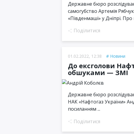
Державне бюро розслідуван
самогубство Артемія Рябчук
«Південмаші» у Дніпрі. Про ц
Поділитися
01.02.2022, 12:38
Новини
До ексголови Наф
обшуками — ЗМІ
Державне бюро розслідува
НАК «Нафтогаз України» Ан
посиланням ...
Поділитися