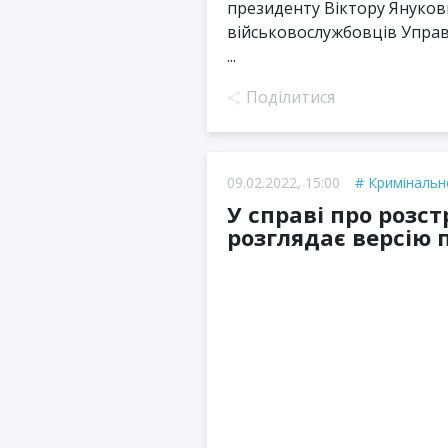
президенту Віктору Янукови
військовослужбовців Управ
...
Поділитися
09.02.2022, 15:00
Кримінальн
У справі про розст
розглядає версію 