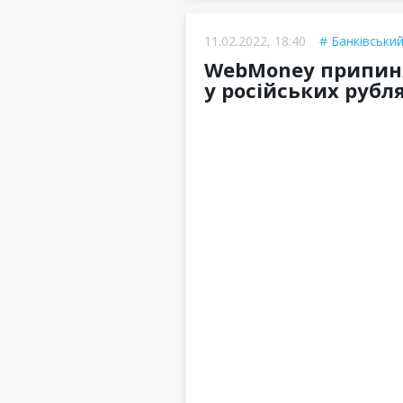
11.02.2022, 18:40
Банківський
WebMoney припиня
у російських рубл