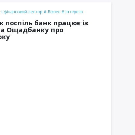
 і фінансовий сектор
Бізнес
Інтерв'ю
к поспіль банк працює із
ва Ощадбанку про
оку