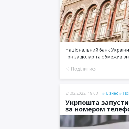
Національний банк України (
грн за долар та обмежив знят
Поділитися
21.02.2022, 18:03
Бізнес
Но
Укрпошта запусти
за номером телефо