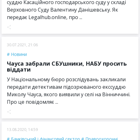
суддю Касаційного господарського суду у складі
Верховного Суду Валентину Данішевську. Як
передає Legalhub.online, про ...
30.07.2021, 21:06
Новини
Чауса забрали СБУшники, НАБУ просить
віддати
У Національному бюро розслідувань закликали
передати детективам підозрюваного екссуддю
Миколу Чауса, якого виявили у селі на Вінниччині.
Про це повідомляє ...
13.08.2020, 14:59
Банківський і фінансовий сектор
Правоохоронні