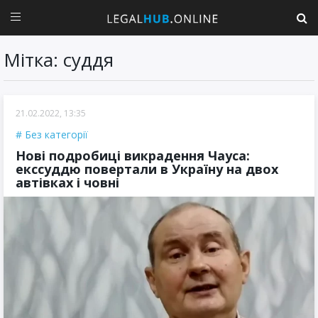
Мітка: суддя
21.02.2022, 13:35
Без категорії
Нові подробиці викрадення Чауса:
екссуддю повертали в Україну на двох
автівках і човні