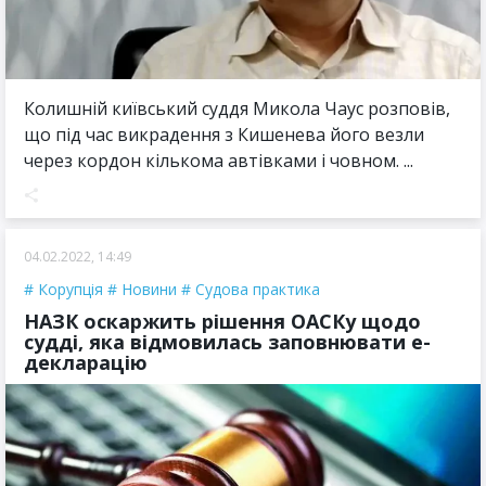
Колишній київський суддя Микола Чаус розповів,
що під час викрадення з Кишенева його везли
через кордон кількома автівками і човном. ...
04.02.2022, 14:49
Корупція
Новини
Судова практика
НАЗК оскаржить рішення ОАСКу щодо
судді, яка відмовилась заповнювати е-
декларацію