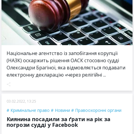
Національне агентство із запобігання корупції
(НАЗК) оскаржить рішення ОАСК стосовно судді
Олександри Брагіної, яка відмовляється подавати
електронну декларацію «через релігійні ...
03.02.2022, 13:25
Кримінальне право
Новини
Правоохоронні органи
Киянина посадили за ґрати на рік за
погрози судді у Facebook