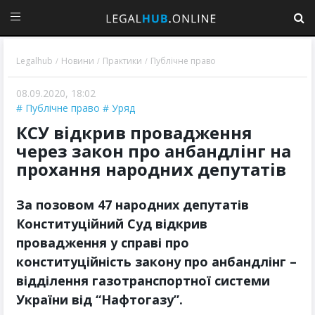
Legalhub
Новини
Практики
Публічне право
/
/
/
08.09.2020, 18:02
Публічне право
Уряд
КСУ відкрив провадження
через закон про анбандлінг на
прохання народних депутатів
За позовом 47 народних депутатів
Конституційний Суд відкрив
провадження у справі про
конституційність закону про анбандлінг –
відділення газотранспортної системи
України від “Нафтогазу”.