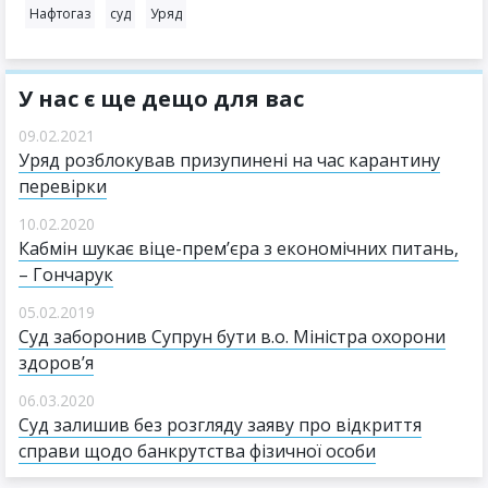
Нафтогаз
суд
Уряд
У нас є ще дещо для вас
09.02.2021
Уряд розблокував призупинені на час карантину
перевірки
10.02.2020
Кабмін шукає віце-прем’єра з економічних питань,
– Гончарук
05.02.2019
Суд заборонив Супрун бути в.о. Міністра охорони
здоров’я
06.03.2020
Суд залишив без розгляду заяву про відкриття
справи щодо банкрутства фізичної особи