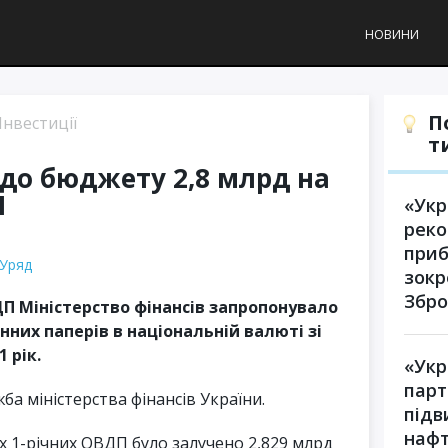
НОВИНИ
П
Інвестиції
т
до бюджету 2,8 млрд на
П
«Укр
реко
приб
Уряд
зокр
Збро
ДП Міністерство фінансів запропонувало
нних паперів в національній валюті зі
1 рік.
«Укр
парт
ба міністерства фінансів України.
під
нафт
 1-річних ОВДП було залучено 2,829 млрд