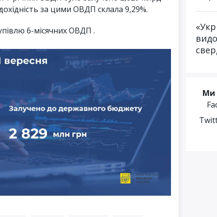
охідність за цими ОВДП склала 9,29%.
«Укр
упівлю 6-місячних ОВДП .
видо
свер
Ми 
Fa
Twit