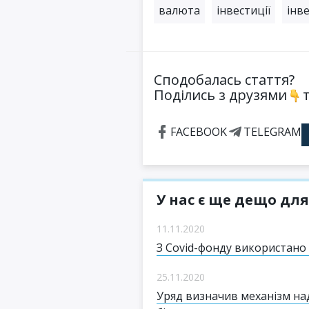
валюта
інвестиції
інв
Сподобалась стаття?
Поділись з друзями
т
FACEBOOK
TELEGRAM
У нас є ще дещо для
11.11.2020
З Covid-фонду використано
25.11.2020
Уряд визначив механізм на