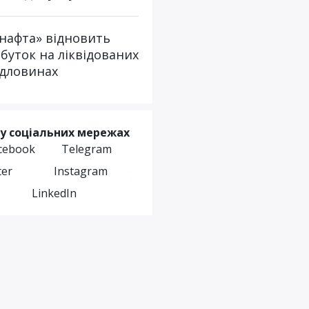
нафта» відновить
буток на ліквідованих
дловинах
у соціальних мережах
cebook
Telegram
ter
Instagram
LinkedIn