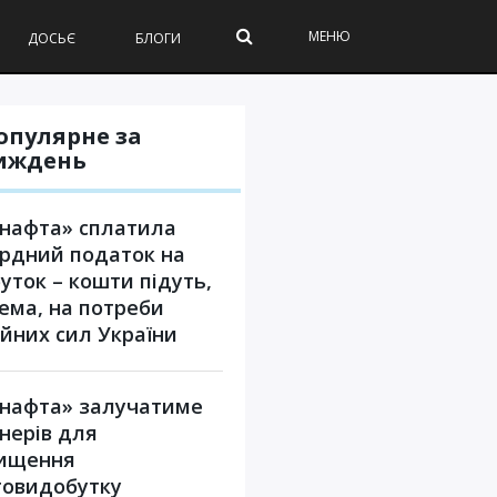
МЕНЮ
ДОСЬЄ
БЛОГИ
опулярне за
иждень
нафта» сплатила
рдний податок на
уток – кошти підуть,
ема, на потреби
йних сил України
нафта» залучатиме
нерів для
вищення
овидобутку