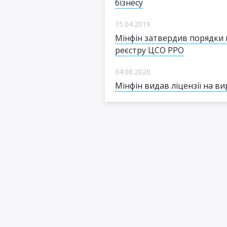
бізнесу
15.04.2019
Мінфін затвердив порядки 
реєстру ЦСО РРО
04.08.2020
Мінфін видав ліцензії на 