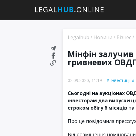
Legalhub
/
Новини
/
Бізнес
/
Мінфін залучив 
гривневих ОВД
02.09.2020, 11:19
Інвестиції
Сьогодні на аукціонах ОВ
інвесторам два випуски ці
строком обігу 6 місяців та 
Про це повідомила пресслуж
Від розміщення номінованих