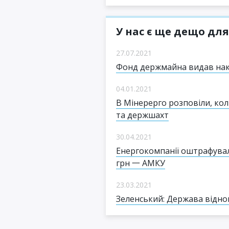
У нас є ще дещо для
27.07.2021
Фонд держмайна видав нак
04.01.2021
В Мінерерго розповіли, кол
та держшахт
30.04.2021
Енергокомпанії оштрафувал
грн 一 АМКУ
23.03.2021
Зеленський: Держава відн