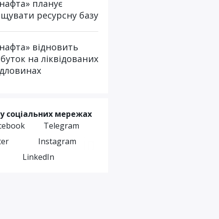
нафта» планує
щувати ресурсну базу
нафта» відновить
буток на ліквідованих
дловинах
у соціальних мережах
cebook
Telegram
ter
Instagram
LinkedIn