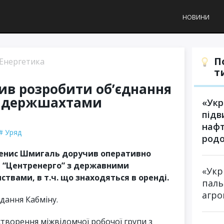
НОВИНИ
П
Енергетика
т
в розробити об’єднання
з держшахтами
«Укр
підв
нафт
Уряд
род
 Денис Шмигаль доручив оперативно
Т “Центренерго” з державними
«Укр
твами, в т.ч. що знаходяться в оренді.
паль
агро
ідання Кабміну.
творення міжвідомчої робочої групи з