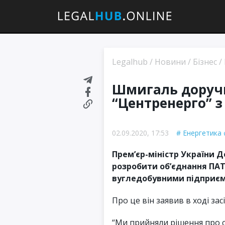
Legalhub
/
Новини
/
Бізнес
/
Шмигаль доручи
“Центренерго” 
02.09.2020, 17:53
Енергетика
Прем’єр-міністр України
розробити об’єднання ПА
вугледобувними підприємс
Про це він заявив в ході зас
“Ми прийняли рішення про с