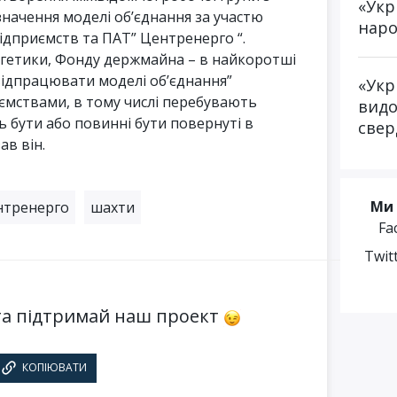
«Укр
начення моделі об’єднання за участю
наро
ідприємств та ПАТ” Центренерго “.
ргетики, Фонду держмайна – в найкоротші
відпрацювати моделі об’єднання”
«Укр
ємствами, в тому числі перебувають
видо
ть бути або повинні бути повернуті в
свер
ав він.
Ми 
нтренерго
шахти
Fa
Twit
а підтримай наш проект
КОПІЮВАТИ