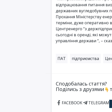
відпрацювання питання виз
державних вугледобувних п
Прохання Міністерству ене
терміни, дуже оперативно 
Центренерго “з держпідпри
сьогодні в оренді, які можу
управління держави “, – сказ
ПАТ
підприємства
Це
Сподобалась стаття?
Поділись з друзями
т
FACEBOOK
TELEGRAM