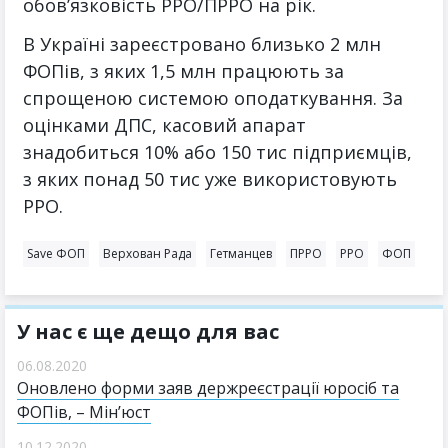
обов’язковість РРО/ПРРО на рік.
В Україні зареєстровано близько 2 млн
ФОПів, з яких 1,5 млн працюють за
спрощеною системою оподаткування. За
оцінками ДПС, касовий апарат
знадобиться 10% або 150 тис підприємців,
з яких понад 50 тис уже використовують
РРО.
Save ФОП
Верхован Рада
Гетманцев
ПРРО
РРО
ФОП
У нас є ще дещо для вас
06.08.2020
Оновлено форми заяв держреєстрації юросіб та
ФОПів, – Мін’юст
10.12.2020