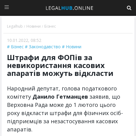
Legalhub
Новини
Бізнес
/
/
10.01.2022, 08:52
Бізнес
Законодавство
Новини
Штрафи для ФОПів за
невикористання касових
апаратів можуть відкласти
Народний депутат, голова податкового
комітету
Данило Гетманцев
заявив, що
Верховна Рада може до 1 лютого цього
року відкласти штрафи для фізичних осіб-
підприємців за незастосування касових
апаратів.