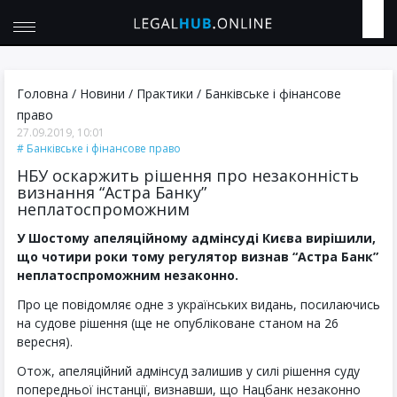
Головна
/
Новини
/
Практики
/
Банківське і фінансове
право
27.09.2019, 10:01
Банківське і фінансове право
НБУ оскаржить рішення про незаконність
визнання “Астра Банку”
неплатоспроможним
У Шостому апеляційному адмінсуді Києва вирішили,
що чотири роки тому регулятор визнав “Астра Банк”
неплатоспроможним незаконно.
Про це повідомляє одне з українських видань, посилаючись
на судове рішення (ще не опубліковане станом на 26
вересня).
Отож, апеляційний адмінсуд залишив у силі рішення суду
попередньої інстанції, визнавши, що Нацбанк незаконно