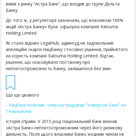
вивів з ринку “Астра Банк”, що входив до групи Дельта
Банку.
До того ж, у регулятора зазначали, що власником 100%
акцій «Астра Банку» була офшорна компанія Kalouma
Holding Limited.
Як стало відомо LegalHub, адмінсуд не задовольнив
апеляційні скарги Нацбанку стосовно рішення, прийнятого
на користь компанії Kalouma Holding Limited. Відтак,
рішення, що скасовувало постанову про
неплатоспроможність банку, залишилося без змін.
Що ще цікавого
-
Нацбанк пояснив, чому оштрафував “Універсал Банк” на
14 мільйонів
Історія справи. У 2015 році Національний банк визнав
«Астра Банк» неплатоспроможним через його ризикову
діяльність. Після цього власники банку жодним чином не