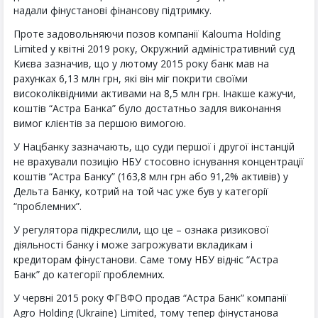
надали фінустанові фінансову підтримку.
Проте задовольняючи позов компанії Kalouma Holding
Limited у квітні 2019 року, Окружний адміністративний суд
Києва зазначив, що у лютому 2015 року банк мав на
рахунках 6,13 млн грн, які він міг покрити своїми
високоліквідними активами на 8,5 млн грн. Інакше кажучи,
коштів “Астра Банка” було достатньо задля виконання
вимог клієнтів за першою вимогою.
У Нацбанку зазначають, що суди першої і другої інстанцій
не врахували позицію НБУ стосовно існування концентрації
коштів “Астра Банку” (163,8 млн грн або 91,2% активів) у
Дельта Банку, котрий на той час уже був у категорії
“проблемних”.
У регулятора підкреслили, що це – ознака ризикової
діяльності банку і може загрожувати вкладикам і
кредиторам фінустанови. Саме тому НБУ відніс “Астра
Банк” до категорії проблемних.
У червні 2015 року ФГВФО продав “Астра Банк” компанії
Agro Holding (Ukraine) Limited, тому тепер фінустанова