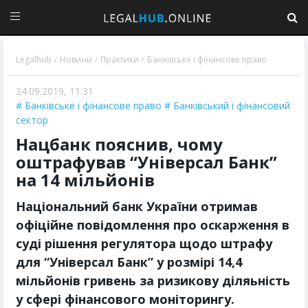
Legalhub
Новини
Практики
Банківське і фінансове право
/
/
/
24.09.2019, 11:31
Банківське і фінансове право
Банківський і фінансовий
сектор
Нацбанк пояснив, чому
оштрафував “Універсал Банк”
на 14 мільйонів
Національний банк України отримав
офіційне повідомлення про оскарження в
суді рішення регулятора щодо штрафу
для “Універсал Банк” у розмірі 14,4
мільйонів гривень за ризикову діляьність
у сфері фінансового моніторингу.