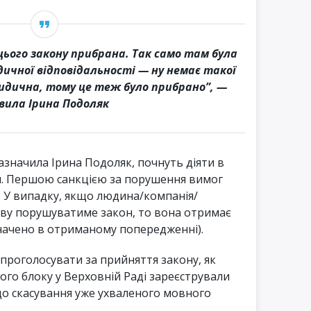
цього закону прибрана. Так само там була
ичної відповідальності — ну немає такої
ридична, тому це теж було прибрано”, —
вила Ірина Подоляк
азначила Ірина Подоляк, почнуть діяти в
ки. Першою санкцією за порушення вимог
 У випадку, якщо людина/компанія/
ову порушуватиме закон, то вона отримає
начено в отриманому попередженні).
 проголосувати за прийняття закону, як
ого блоку у Верховній Раді зареєстрували
о скасування уже ухваленого мовного