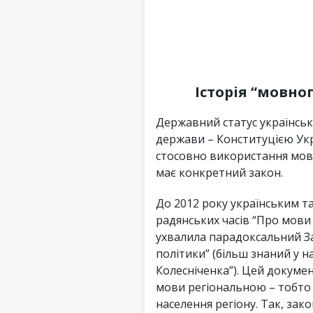
Історія “мовно
Державний статус українсь
держави – Конституцією Укра
стосовно використання мови
має конкретний закон.
До 2012 року українським т
радянських часів “Про мови 
ухвалила парадоксальний З
політики” (більш знаний у н
Колесніченка”). Цей докуме
мови регіональною – тобто
населення регіону. Так, за