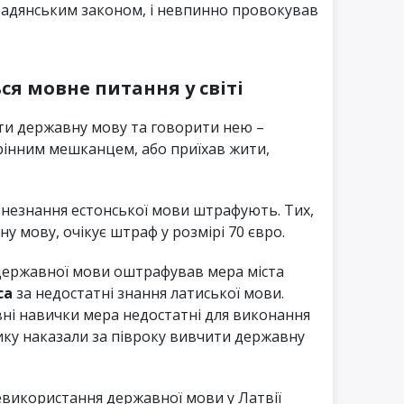
 радянським законом, і невпинно провокував
ся мовне питання у світі
нати державну мову та говорити нею –
орінним мешканцем, або приїхав жити,
 незнання естонської мови штрафують. Тих,
ну мову, очікує штраф у розмірі 70 євро.
ержавної мови оштрафував мера міста
са
за недостатні знання латиської мови.
ні навички мера недостатні для виконання
тику наказали за півроку вивчити державну
евикористання державної мови у Латвії