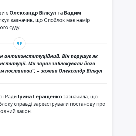
и є
Олександр Вілкул
та
Вадим
ілкул зазначив, що Опоблок має намір
ого суду.
он антиконституційний. Він порушує як
нституції. Ми зараз заблокували його
м постанови”, – заявив Олександр Вілкул
ої Ради
Ірина Геращенко
зазначила, що
блоку справді зареєстрували постанову про
мовний закон.