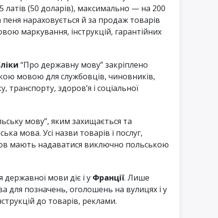
 латів (50 доларів), максимально — на 200
а пеня нараховується й за продаж товарів
вою маркування, інструкцій, гарантійних
бліки
“Про державну мову” закріплено
кою мовою для службовців, чиновників,
у, транспорту, здоров’я і соціальної
льську мову”, яким захищається та
ська мова. Усі назви товарів і послуг,
мов мають надаватися виключно польською
 державної мови діє і у
Франції
. Лише
а для позначень, оголошень на вулицях і у
струкцій до товарів, реклами.