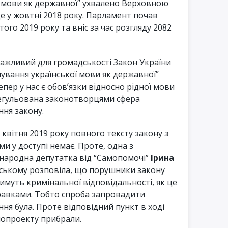
ї мови як державної” ухвалено Верховною
 у жовтні 2018 року. Парламент почав
го 2019 року та вніс за час розгляду 2082
дважливий для громадськості Закон України
ування української мови як державної”
епер у нас є обов’язки відносно рідної мови
регульована законотворцями сфера
ння закону.
квітня 2019 року повного тексту закону з
и у доступі немає. Проте, одна з
 народна депутатка від “Самопомочі”
Ірина
ському розповіла, що порушники закону
имуть кримінальної відповідальності, як це
авками. Тобто спроба запровадити
ня була. Проте відповідний пункт в ході
нопроекту прибрали.