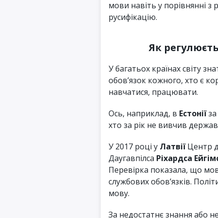
мови навіть у порівнянні з
русифікацію.
Як регулюєть
У багатьох країнах світу з
обов’язок кожного, хто є к
навчатися, працювати.
Ось, наприклад, в
Естонії
за
хто за рік не вивчив держав
У 2017 році у
Латвії
Центр д
Даугавпілса
Ріхардса Ейгім
Перевірка показала, що мов
службових обов’язків. Полі
мову.
За недостатнє знання або н