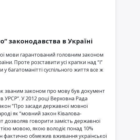
го” законодавства в Україні
кої мови гарантований головним законом
їни. Проте розставити усі крапки над “і”
 у багатоманітті суспільного життя все ж
ак званим законом про мову був документ
в УРСР”. У 2012 році Верховна Рада
акон “Про засади державної мовної
ароді як “мовний закон Ківалова-
нт дозволяв говорити замість державної
 тією мовою, якою володіє понад 10%
кон фактично обмежив вживання української