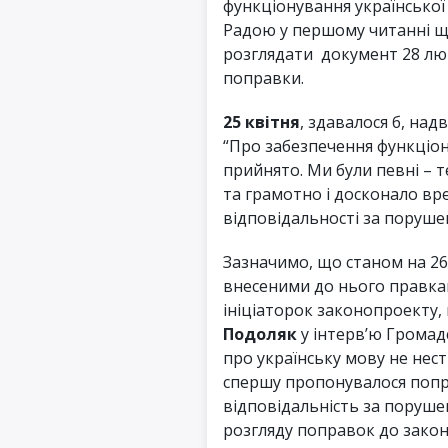
функціонування українсько
Радою у першому читанні ще
розглядати документ 28 люто
поправки.
25 квітня
, здавалося б, на
“Про забезпечення функціон
прийнято. Ми були певні – т
та грамотно і досконало в
відповідальності за поруше
Зазначимо, що станом на 26 
внесеними до нього правкам
ініціаторок законопроекту,
Подоляк
у інтерв’ю Громад
про українську мову не нест
спершу пропонувалося попр
відповідальність за порушен
розгляду поправок до зако