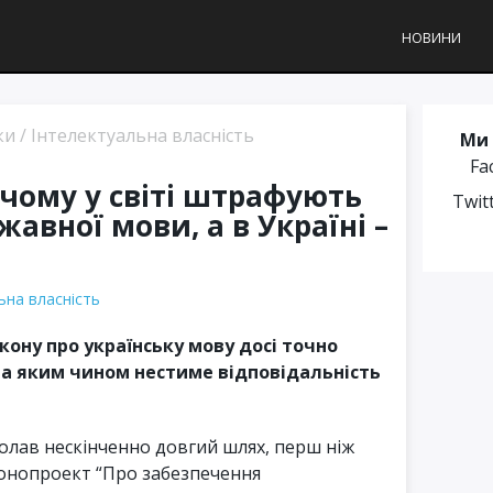
НОВИНИ
ки
/
Інтелектуальна власність
Ми 
Fa
чому у світі штрафують
Twit
жавної мови, а в Україні –
ьна власність
кону про українську мову досі точно
та яким чином нестиме відповідальність
олав нескінченно довгий шлях, перш ніж
конопроект “Про забезпечення