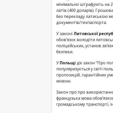
мінімально штрафують на 25
латів (400 доларів). Грошов
без перекладу латиською мо
документів/техпаспорта.
У законі
Литовської респу
обов’язок володіти литовсь
поліцейських, установ зв’язк
безпеки.
У
Польщі
діє закон “Про по
популяризується у світі поль
пропозицій, гарантійних у
мовою.
Закон про про використання
французька мова обов’язков
громадському транспорті, ін