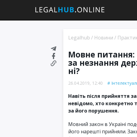
Legalhub
/
Новини
/
Практи
Мовне питання: 
за незнання дер
ні?
26.04.2019, 12:40
Інтелектуал
Навіть після прийняття за
невідомо, хто конкретно 
за його порушення.
Мовний закон в Україні под
його нарешті прийняли. За