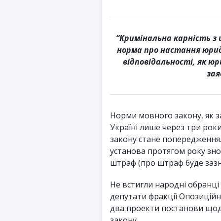
“Кримінальна карність з 
норма про настання юрид
відповідальності, як ю
зая
Норми мовного закону, як з
Україні лише через три ро
закону стане попередження.
установа протягом року зн
штраф (про штраф буде заз
Не встигли народні обранці
депутати фракції Опозиційн
два проекти постанови щод
закону.