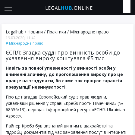
Legalhub
/
Новини
/
Практики
/
Міжнародне право
19.03.2020, 11:42
Міжнародне право
ЄСПЛ: Згадка судді про винність особи до
ухвалення вироку коштувала €5 тис.
Навіть за повної упевненості у винності особи у
вчиненні злочину, до проголошення вироку про це
краще на згадувати, бо саме так працює гарантія
презумпції невинуватості.
Про це нагадав Європейський суд з прав людини,
ухваливши рішення у справі «Кребз проти Німеччини» (№
68556/13), передає інформаційний ресурс «ECHR. Ukrainian
Aspect».
Райнер Кребз був визнаний винним в шахрайстві та
підробці документів під час замовлення послуг в Інтернеті