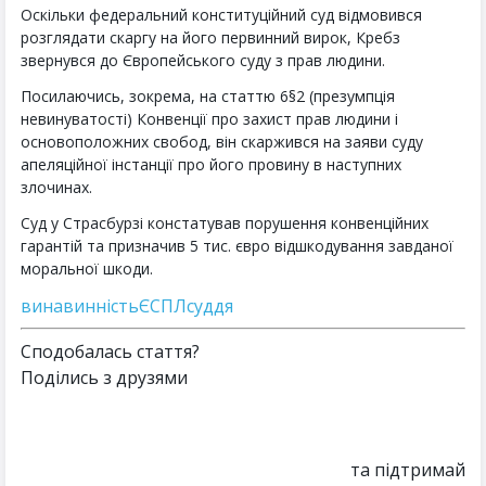
Оскільки федеральний конституційний суд відмовився
розглядати скаргу на його первинний вирок, Кребз
звернувся до Європейського суду з прав людини.
Посилаючись, зокрема, на статтю 6§2 (презумпція
невинуватості) Конвенції про захист прав людини і
основоположних свобод, він скаржився на заяви суду
апеляційної інстанції про його провину в наступних
злочинах.
Суд у Страсбурзі констатував порушення конвенційних
гарантій та призначив 5 тис. євро відшкодування завданої
моральної шкоди.
вина
винність
ЄСПЛ
суддя
Сподобалась стаття?
Поділись з друзями
та підтримай