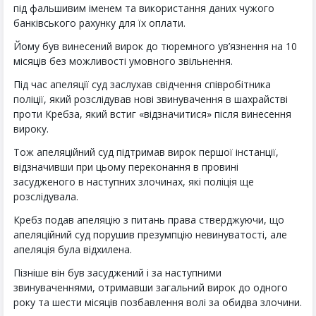
під фальшивим іменем та використання даних чужого
банківського рахунку для їх оплати.
Йому був винесений вирок до тюремного ув’язнення на 10
місяців без можливості умовного звільнення.
Під час апеляції суд заслухав свідчення співробітника
поліції, який розслідував нові звинувачення в шахрайстві
проти Кребза, який встиг «відзначитися» після винесення
вироку.
Тож апеляційний суд підтримав вирок першої інстанції,
відзначивши при цьому переконання в провині
засудженого в наступних злочинах, які поліція ще
розслідувала.
Кребз подав апеляцію з питань права стверджуючи, що
апеляційний суд порушив презумпцію невинуватості, але
апеляція була відхилена.
Пізніше він був засуджений і за наступними
звинуваченнями, отримавши загальний вирок до одного
року та шести місяців позбавлення волі за обидва злочини.