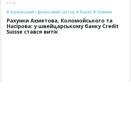
10:36
Банківський і фінансовий сектор
Бізнес
Новини
Рахунки Ахметова, Коломойського та
Насірова: у швейцарському банку Credit
Suisse стався витік
У швейцарському банку Credit Suisse стався витік
даних, який переріс міжнародний журналістський
проект SuisseSecrets. Серед вкладників банку були