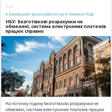
15:32
Банківський і фінансовий сектор
Новини
Події
НБУ: Безготівкові розрахунки не
обмежені, система електронних платежів
працює справно
На поточну годину безготівкові розрахунки не
обмежені, система електронних платежів працює