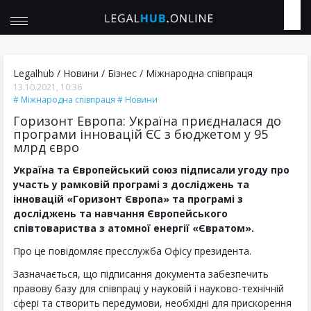
Legalhub
/
Новини
/
Бізнес
/
Міжнародна співпраця
13.10.2021, 10:36
Міжнародна співпраця
Новини
Горизонт Европа: Україна приєдналася до
програми інновацій ЄС з бюджетом у 95
млрд євро
Україна та Європейський союз підписали угоду про
участь у рамковій програмі з досліджень та
інновацій «Горизонт Європа» та програмі з
досліджень та навчання Європейського
співтовариства з атомної енергії «Євратом».
Про це повідомляє пресслужба Офісу президента.
Зазначається, що підписання документа забезпечить
правову базу для співпраці у науковій і науково-технічній
сфері та створить передумови, необхідні для прискорення