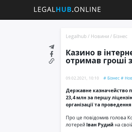
Legalhub
/
Новини
/
Бізнес
Казино в інтер
отримав гроші 
09.02.2021, 10:10
Бізнес
Но
Державне казначейство п
23,4 млн за першу ліцензі
організації та проведення 
Про це повідомив голова Ком
лотерей
Іван Рудий
на своїй