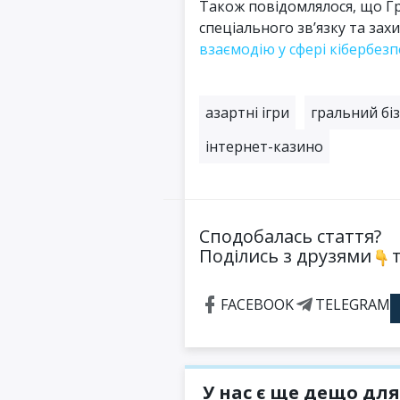
Також повідомлялося, що Гр
спеціального зв’язку та зах
взаємодію у сфері кібербезп
азартні ігри
гральний бі
інтернет-казино
Сподобалась стаття?
Поділись з друзями
т
FACEBOOK
TELEGRAM
У нас є ще дещо для