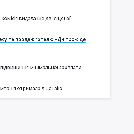
 комісія видала ще дві ліцензії
несу та продаж готелю «Дніпро»: де
 підвищення мінімальної зарплати
мпанія отримала ліцензію