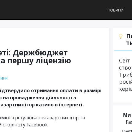
НОВИНИ
П
т
неті: Держбюджет
за першу ліцензію
Світ
ство
Триб
вини
росі
кері
ідтвердило отримання оплати в розмірі
ю на провадження діяльності з
азартних ігор казино в інтернеті.
Ми 
ісії з регулювання азартних ігор та
Fa
 сторінці у Facebook.
Twit