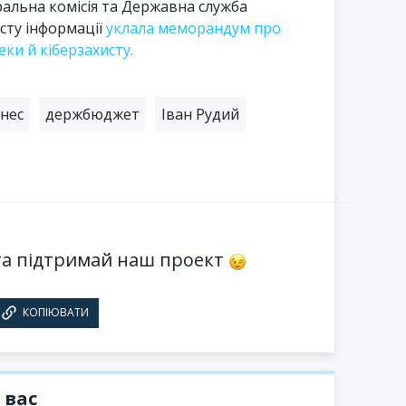
альна комісія та Державна служба
исту інформації
уклала меморандум про
еки й кіберзахисту.
знес
держбюджет
Іван Рудий
а підтримай наш проект
КОПІЮВАТИ
 вас