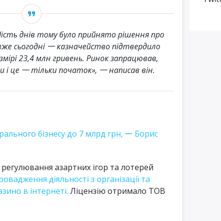
Шість днів тому було прийнято рішення про
А вже сьогодні 一 казначейство підтвердило
ірі 23,4 млн гривень. Ринок запрацював,
і це 一 тільки початок», 一 написав він.
рального бізнесу до 7 млрд грн, ー Борис
з регулювання азартних ігор та лотерей
овадження діяльності з організації та
зино в інтернеті.
Ліцензію отримало ТОВ