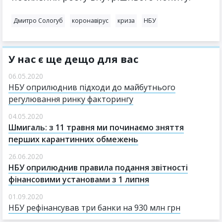
Дмитро Сологуб
коронавірус
криза
НБУ
У нас є ще дещо для вас
06.05.2020
НБУ оприлюднив підходи до майбутнього
регулювання ринку факторингу
04.05.2020
Шмигаль: з 11 травня ми починаємо зняття
перших карантинних обмежень
26.06.2020
НБУ оприлюднив правила подання звітності
фінансовими установами з 1 липня
01.09.2020
НБУ рефінансував три банки на 930 млн грн