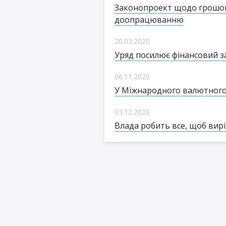
Законопроект щодо грошово
доопрацюванню
20.03.2020
Уряд посилює фінансовий за
06.11.2020
У Міжнародного валютного
03.12.2020
Влада робить все, щоб ви