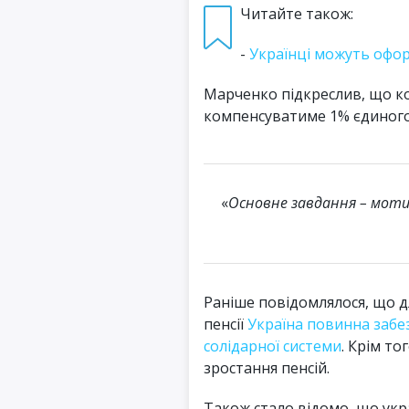
Читайте також:
-
Українці можуть оформ
Марченко підкреслив, що ко
компенсуватиме 1% єдиного
«
Основне завдання – моти
Раніше повідомлялося, що д
пенсії
Україна повинна забе
солідарної системи
. Крім то
зростання пенсій.
Також стало відомо, що укр