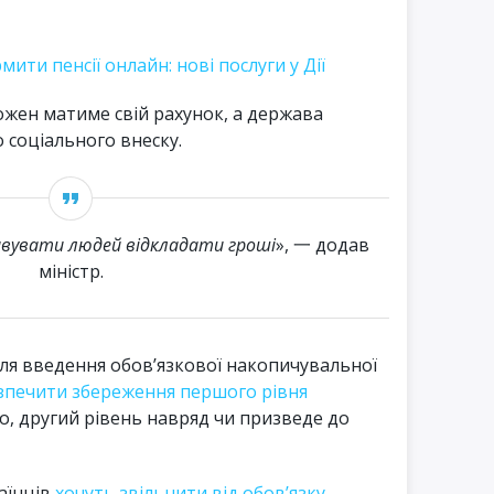
ити пенсії онлайн: нові послуги у Дії
жен матиме свій рахунок, а держава
 соціального внеску.
вувати людей відкладати гроші
», 一 додав
міністр.
ля введення обов’язкової накопичувальної
зпечити збереження першого рівня
го, другий рівень навряд чи призведе до
аїнців
хочуть звільнити від обов’язку