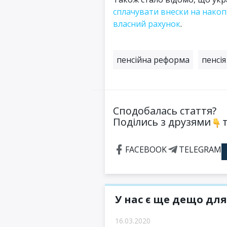
сплачувати внески на накоп
власний рахунок
.
пенсійна реформа
пенсія
Сподобалась стаття?
Поділись з друзями
т
FACEBOOK
TELEGRAM
У нас є ще дещо для
16.03.2020