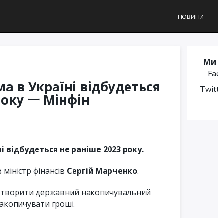
НОВИНИ
Ми 
Fa
а в Україні відбудеться
Twit
року 一 Мінфін
і відбудеться не раніше 2023 року.
 міністр фінансів
Сергій Марченко
.
є створити державний накопичувальний
накопичувати гроші.