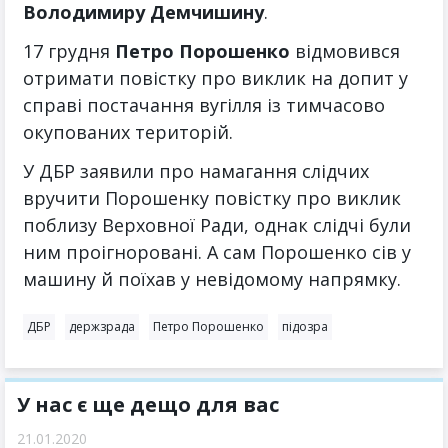
Володимиру Демчишину
.
17 грудня
Петро Порошенко
відмовився
отримати повістку про виклик на допит у
справі постачання вугілля із тимчасово
окупованих територій.
У ДБР заявили про намагання слідчих
вручити Порошенку повістку про виклик
поблизу Верховної Ради, однак слідчі були
ним проігноровані. А сам Порошенко сів у
машину й поїхав у невідомому напрямку.
ДБР
держзрада
Петро Порошенко
підозра
У нас є ще дещо для вас
21.01.2020